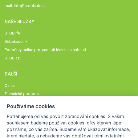
mail:
info@stobklub.cz
NAŠE SLUŽBY
STOBlife
Sebekoučink
Podpůrný online program při lécích na hubnutí
STOB.cz
DALŠÍ
O nás
Technická podpora
Časté dotazy
Používáme cookies
Normy a zásady fungování STOBklubu
Potřebujeme od vás
povolit zpracování cookies
. S vaším
Členové STOBklubu
souhlasem budeme používat cookies, díky kterým lépe
Zásady nakládání s osobními údaji
poznáme,
co vás zajímá
. Budeme vám ukazovat
informace,
které hledáte
, a nebudeme vás obtěžovat těmi ostatními.
Otestujte se