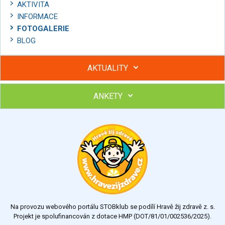
AKTIVITA
INFORMACE
FOTOGALERIE
BLOG
AKTUALITY
ANKETY
Hubněte s podporou lektorky a skupiny v kurzech STOBu
Chcete poradit s hubnutím? Najděte si odborníka STOBu ve
svém regionu
Ohodnoťte program Sebekoučink
výborný
velmi dobrý
dobrý
dostatečný
nedostatečný
Na provozu webového portálu STOBklub se podílí Hravě žij zdravě z. s.
Výsledky
Všechny ankety
Projekt je spolufinancován z dotace HMP (DOT/81/01/002536/2025).