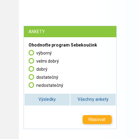
ANKETY
Ohodnoťte program Sebekoučink
výborný
velmi dobrý
dobrý
dostatečný
nedostatečný
Výsledky
Všechny ankety
Hlasovat