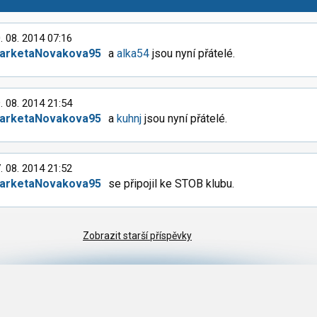
. 08. 2014 07:16
arketaNovakova95
a
alka54
jsou nyní přátelé.
. 08. 2014 21:54
arketaNovakova95
a
kuhnj
jsou nyní přátelé.
. 08. 2014 21:52
arketaNovakova95
se připojil ke STOB klubu.
Zobrazit starší příspěvky