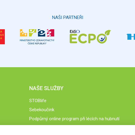
NAŠI PARTNEŘI
NAŠE SLUŽBY
STOBlife
Sebekoučink
Podpůrný online program při lécích na hubnutí
STOB.cz