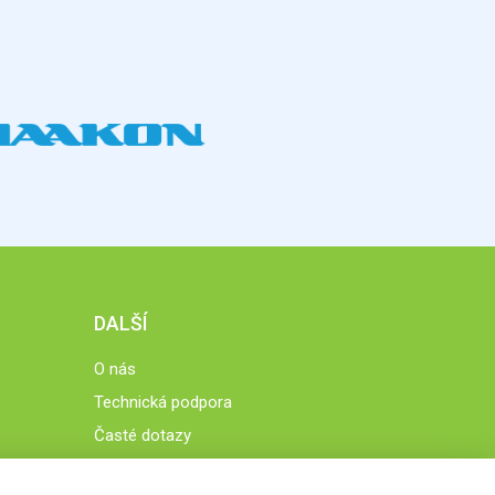
DALŠÍ
O nás
Technická podpora
Časté dotazy
Normy a zásady fungování STOBklubu