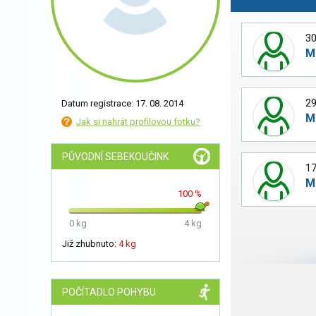
30
M
29
Datum registrace: 17. 08. 2014
M
Jak si nahrát profilovou fotku?
PŮVODNÍ SEBEKOUČINK
17
M
100 %
0 kg
4 kg
Již zhubnuto:
4 kg
POČÍTADLO POHYBU