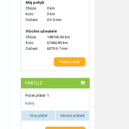
Můj pohyb
Chůze:
0 km
Kolo:
0 km
Cvičení:
0 h 0 min
Všichni uživatelé
Chůze:
148106.66 km
Kolo:
67460.85 km
Cvičení:
6079 h 7 min
Přidat pohyb
PŘÁTELÉ
Počet přátel: 1
kuhnj
Více přátel
Všichni přátelé