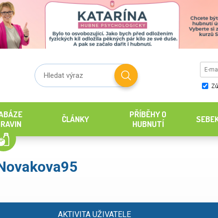
Zů
ABÁZE
PŘÍBĚHY O
ČLÁNKY
SEBE
RAVIN
HUBNUTÍ
Novakova95
AKTIVITA UŽIVATELE