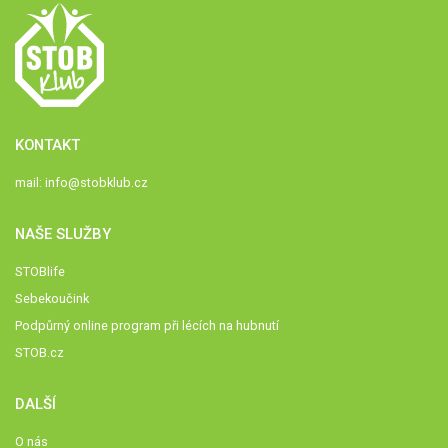
KONTAKT
mail:
info@stobklub.cz
NAŠE SLUŽBY
STOBlife
Sebekoučink
Podpůrný online program při lécích na hubnutí
STOB.cz
DALŠÍ
O nás