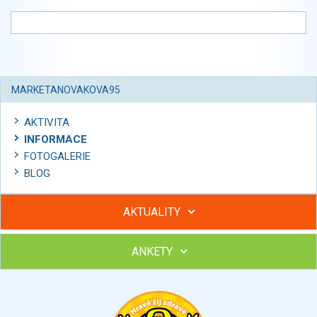
MARKETANOVAKOVA95
AKTIVITA
INFORMACE
FOTOGALERIE
BLOG
AKTUALITY
ANKETY
Hubněte s podporou lektorky a skupiny v kurzech STOBu
Chcete poradit s hubnutím? Najděte si odborníka STOBu ve
svém regionu
Ohodnoťte program Sebekoučink
výborný