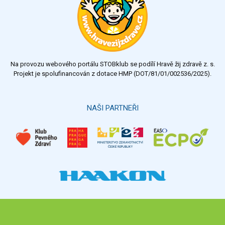
velmi dobrý
dobrý
dostatečný
nedostatečný
Na provozu webového portálu STOBklub se podílí Hravě žij zdravě z. s.
Výsledky
Všechny ankety
Projekt je spolufinancován z dotace HMP (DOT/81/01/002536/2025).
Hlasovat
NAŠI PARTNEŘI