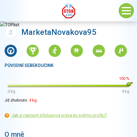
MarketaNovakova95
PŮVODNÍ SEBEKOUČINK
100 %
0 kg
4 kg
Již zhubnuto:
4 kg
Jak si nastavit přístupová práva ke svému profilu?
O mně