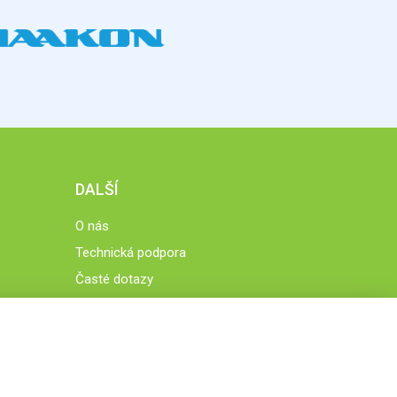
DALŠÍ
O nás
Technická podpora
Časté dotazy
Normy a zásady fungování STOBklubu
Členové STOBklubu
Zásady nakládání s osobními údaji
Otestujte se