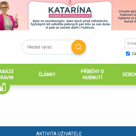
Zů
ABÁZE
PŘÍBĚHY O
ČLÁNKY
SEBE
RAVIN
HUBNUTÍ
AKTIVITA UŽIVATELE