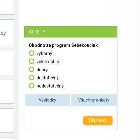
ANKETY
idy
Ohodnoťte program Sebekoučink
výborný
velmi dobrý
dobrý
dostatečný
nedostatečný
Výsledky
Všechny ankety
Hlasovat