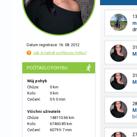
13
m
dn
Datum registrace: 16. 08. 2012
31
Jak si nahrát profilovou fotku?
M
POČÍTADLO POHYBU
31
Můj pohyb
M
Chůze:
0 km
Kolo:
0 km
Cvičení:
0 h 0 min
28
M
Všichni uživatelé
bí
Chůze:
148110.66 km
Kolo:
67460.85 km
Cvičení:
6079 h 7 min
27