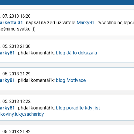
. 07. 2013 16:20
arketta 31
napsal na zeď uživatele
Marky81
:všechno nejlepší
ešnímu svátku :))
. 05. 2013 21:30
arky81
přidal komentář k:
blog Já to dokázala
. 05. 2013 21:29
arky81
přidal komentář k:
blog Motivace
. 05. 2013 12:22
arky81
přidal komentář k:
blog poradíte kdy jíst
lkoviny,tuky,sacharidy
. 05. 2013 21:42