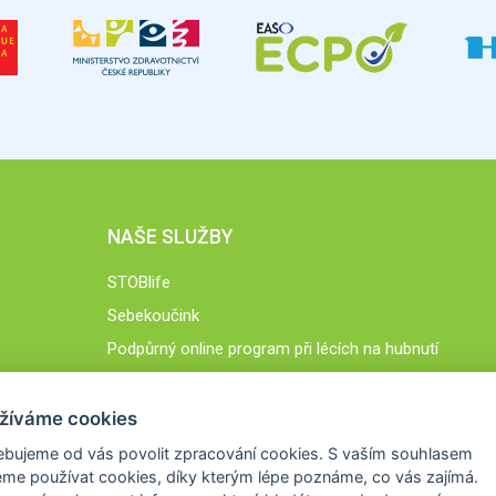
NAŠE SLUŽBY
STOBlife
Sebekoučink
Podpůrný online program při lécích na hubnutí
STOB.cz
žíváme cookies
ebujeme od vás
povolit zpracování cookies
. S vaším souhlasem
me používat cookies, díky kterým lépe poznáme,
co vás zajímá
.