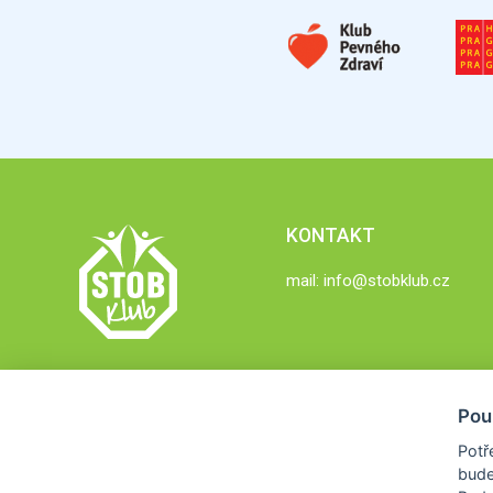
KONTAKT
mail:
info@stobklub.cz
Pou
Potř
bude