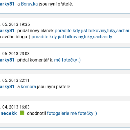
arky81
a
Boruv.ka
jsou nyní přátelé.
. 05. 2013 19:35
arky81
přidal nový článek
poradíte kdy jíst bílkoviny,tuky,sachar
 svého blogu. |
poradíte kdy jíst bílkoviny,tuky,sacharidy
. 05. 2013 23:03
arky81
přidal komentář k:
mé fotečky :)
. 05. 2013 22:11
arky81
a
komora
jsou nyní přátelé.
. 04. 2013 16:03
onecekk
ohodnotil
fotogalerie mé fotečky :)