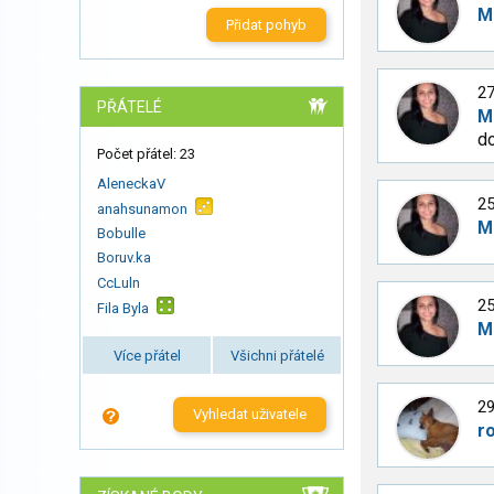
M
Přidat pohyb
27
PŘÁTELÉ
M
do
Počet přátel: 23
AleneckaV
25
anahsunamon
M
Bobulle
Boruv.ka
CcLuln
25
Fila Byla
M
Více přátel
Všichni přátelé
29
Vyhledat uživatele
r