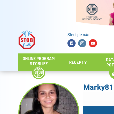
Sledujte nás:
Hledat
ONLINE PROGRAM
DAT
RECEPTY
STOBLIFE
POT
Marky81