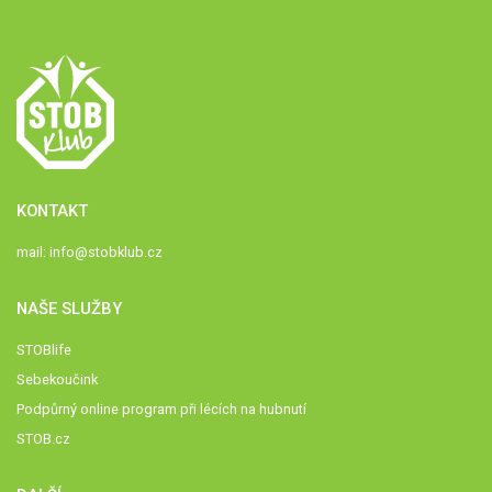
KONTAKT
mail:
info@stobklub.cz
NAŠE SLUŽBY
STOBlife
Sebekoučink
Podpůrný online program při lécích na hubnutí
STOB.cz