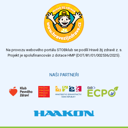
Ohodnoťte program Sebekoučink
výborný
velmi dobrý
dobrý
dostatečný
nedostatečný
Na provozu webového portálu STOBklub se podílí Hravě žij zdravě z. s.
Výsledky
Všechny ankety
Projekt je spolufinancován z dotace HMP (DOT/81/01/002536/2025).
Hlasovat
NAŠI PARTNEŘI