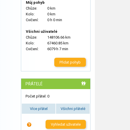
Můj pohyb
Chůze:
0 km
Kolo:
0 km
Cvičení:
0 h 0 min
Všichni uživatelé
Chůze:
148106.66 km
Kolo:
67460.85 km
Cvičení:
6079 h 7 min
Přidat pohyb
PŘÁTELÉ
Počet přátel: 0
Více přátel
Všichni přátelé
Vyhledat uživatele