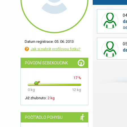
04
d
s
Datum registrace: 05. 06. 2013
05
Jak si nahrát profilovou fotku?
d
PŮVODNÍ SEBEKOUČINK
17 %
0 kg
12 kg
Již zhubnuto:
2 kg
POČÍTADLO POHYBU