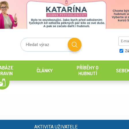
Zů
ABÁZE
PŘÍBĚHY O
ČLÁNKY
SEBE
RAVIN
HUBNUTÍ
AKTIVITA UŽIVATELE