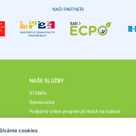
NAŠI PARTNEŘI
NAŠE SLUŽBY
STOBlife
Sebekoučink
Podpůrný online program při lécích na hubnutí
STOB.cz
žíváme cookies