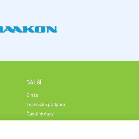
DALŠÍ
O nás
Technická podpora
Časté dotazy
Normy a zásady fungování STOBklubu
Členové STOBklubu