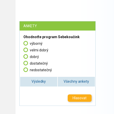
ANKETY
Ohodnoťte program Sebekoučink
výborný
velmi dobrý
dobrý
dostatečný
nedostatečný
Výsledky
Všechny ankety
Hlasovat