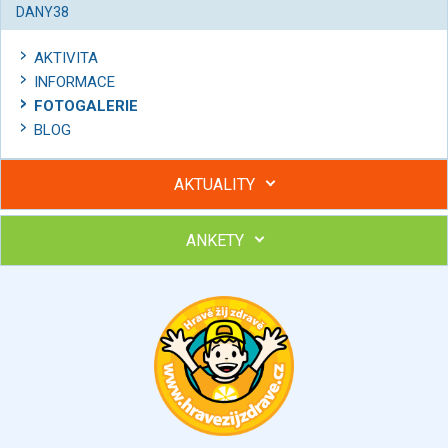
DANY38
AKTIVITA
INFORMACE
FOTOGALERIE
BLOG
AKTUALITY
ANKETY
Hubněte s podporou lektorky a skupiny v kurzech STOBu
Chcete poradit s hubnutím? Najděte si odborníka STOBu ve
svém regionu
Ohodnoťte program Sebekoučink
výborný
velmi dobrý
dobrý
dostatečný
nedostatečný