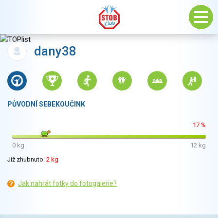
dany38
PŮVODNÍ SEBEKOUČINK
17 %
0 kg
12 kg
Již zhubnuto:
2 kg
Jak nahrát fotky do fotogalerie?