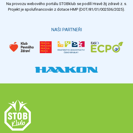
Na provozu webového portálu STOBklub se podílí Hravě žij zdravě z. s.
Výsledky
Všechny ankety
Projekt je spolufinancován z dotace HMP (DOT/81/01/002536/2025).
Hlasovat
NAŠI PARTNEŘI