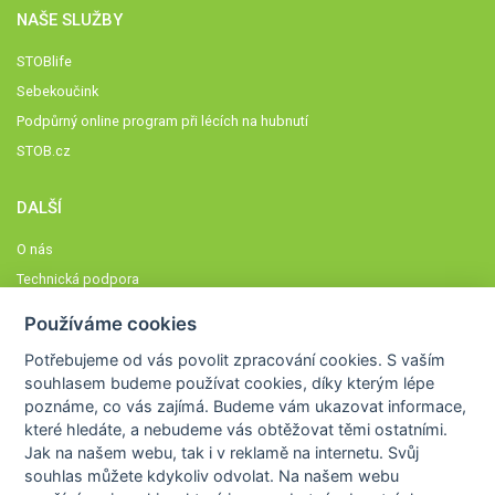
NAŠE SLUŽBY
STOBlife
Sebekoučink
Podpůrný online program při lécích na hubnutí
STOB.cz
DALŠÍ
O nás
Technická podpora
Časté dotazy
Používáme cookies
Normy a zásady fungování STOBklubu
Potřebujeme od vás
povolit zpracování cookies
. S vaším
Členové STOBklubu
souhlasem budeme používat cookies, díky kterým lépe
Zásady nakládání s osobními údaji
poznáme,
co vás zajímá
. Budeme vám ukazovat
informace,
které hledáte
, a nebudeme vás obtěžovat těmi ostatními.
Otestujte se
Jak na našem webu, tak i v reklamě na internetu. Svůj
Spočítejte si
souhlas můžete kdykoliv odvolat. Na našem webu
Výzva 52