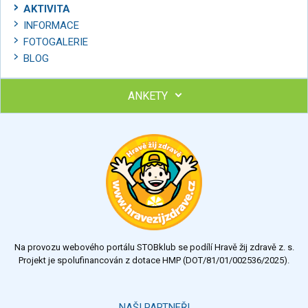
AKTIVITA
INFORMACE
FOTOGALERIE
BLOG
ANKETY
Ohodnoťte program Sebekoučink
výborný
velmi dobrý
dobrý
dostatečný
nedostatečný
Na provozu webového portálu STOBklub se podílí Hravě žij zdravě z. s.
Výsledky
Všechny ankety
Projekt je spolufinancován z dotace HMP (DOT/81/01/002536/2025).
Hlasovat
NAŠI PARTNEŘI