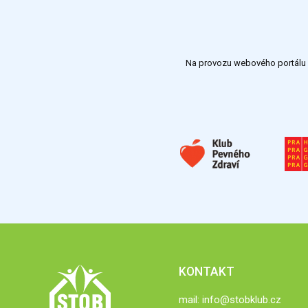
Na provozu webového portálu S
KONTAKT
mail:
info@stobklub.cz