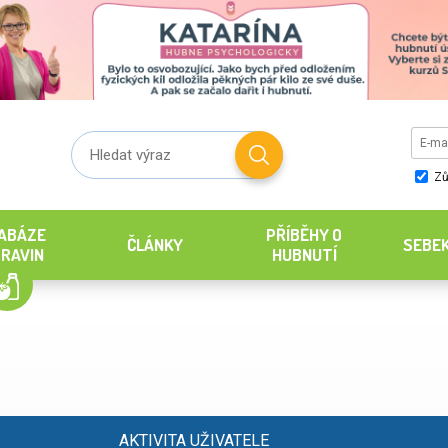
Zů
ABÁZE
PŘÍBĚHY O
ČLÁNKY
SEBE
RAVIN
HUBNUTÍ
AKTIVITA UŽIVATELE