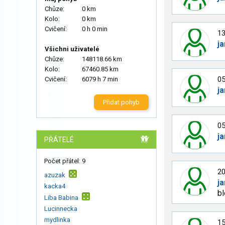
Chůze:
0 km
Kolo:
0 km
Cvičení:
0 h 0 min
13
ja
Všichni uživatelé
Chůze:
148118.66 km
Kolo:
67460.85 km
05
Cvičení:
6079 h 7 min
ja
Přidat pohyb
05
ja
PŘÁTELÉ
Počet přátel: 9
20
azuzak
ja
kacka4
bl
Liba Babina
Lucinnecka
mydlinka
15