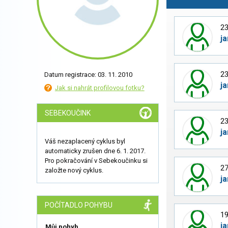
23
ja
23
Datum registrace: 03. 11. 2010
ja
Jak si nahrát profilovou fotku?
SEBEKOUČINK
23
ja
Váš nezaplacený cyklus byl
automaticky zrušen dne 6. 1. 2017.
Pro pokračování v Sebekoučinku si
27
založte nový cyklus.
ja
POČÍTADLO POHYBU
19
ja
Můj pohyb