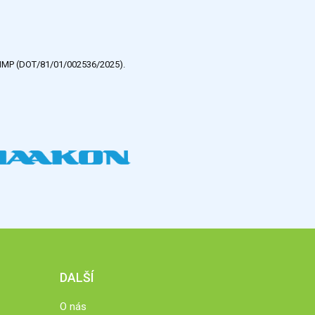
e HMP (DOT/81/01/002536/2025).
DALŠÍ
O nás