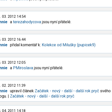
. 03. 2012 14:54
nnie
a
terezahodycova
jsou nyní přátelé.
. 03. 2012 16:44
nnie
přidal komentář k:
Kolekce od Milušky (pupicek9)
. 03. 2012 12:05
nnie
a
PMiroslava
jsou nyní přátelé.
. 02. 2012 11:39
nnie
upravil článek
Začátek - nový - další - další rok pryč
svého
ogu. |
Začátek - nový - další - další rok pryč
. 04. 2011 14:18