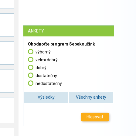
ANKETY
Ohodnoťte program Sebekoučink
výborný
velmi dobrý
dobrý
dostatečný
nedostatečný
Výsledky
Všechny ankety
Hlasovat