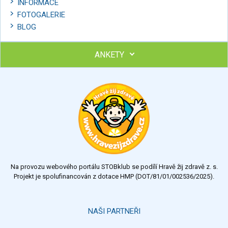
INFORMACE
FOTOGALERIE
BLOG
ANKETY
Ohodnoťte program Sebekoučink
výborný
velmi dobrý
dobrý
dostatečný
nedostatečný
Na provozu webového portálu STOBklub se podílí Hravě žij zdravě z. s.
Výsledky
Všechny ankety
Projekt je spolufinancován z dotace HMP (DOT/81/01/002536/2025).
Hlasovat
NAŠI PARTNEŘI