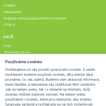
STOBlife
Sebekoučink
Podpůrný online program při lécích na hubnutí
STOB.cz
DALŠÍ
O nás
Technická podpora
Časté dotazy
Používáme cookies
Normy a zásady fungování STOBklubu
Potřebujeme od vás
povolit zpracování cookies
. S vaším
Členové STOBklubu
souhlasem budeme používat cookies, díky kterým lépe
Zásady nakládání s osobními údaji
poznáme,
co vás zajímá
. Budeme vám ukazovat
informace,
které hledáte
, a nebudeme vás obtěžovat těmi ostatními.
Otestujte se
Jak na našem webu, tak i v reklamě na internetu. Svůj
Spočítejte si
souhlas můžete kdykoliv odvolat. Na našem webu
Výzva 52
používáme i cookies, které jsou nezbytné
, aby stránky
fungovaly správně a rychleji jste se na nich zorientovali.