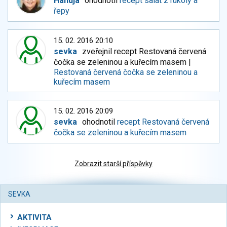
Hanuja
ohodnotil
recept salát z rukoly a
řepy
15. 02. 2016 20:10
sevka
zveřejnil recept Restovaná červená
čočka se zeleninou a kuřecím masem |
Restovaná červená čočka se zeleninou a
kuřecím masem
15. 02. 2016 20:09
sevka
ohodnotil
recept Restovaná červená
čočka se zeleninou a kuřecím masem
Zobrazit starší příspěvky
SEVKA
AKTIVITA