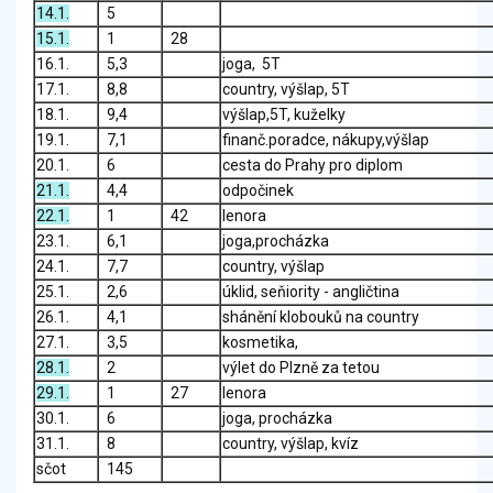
14.1.
5
15.1.
1
28
16.1.
5,3
joga, 5T
17.1.
8,8
country, výšlap, 5T
18.1.
9,4
výšlap,5T, kuželky
19.1.
7,1
finanč.poradce, nákupy,výšlap
20.1.
6
cesta do Prahy pro diplom
21.1.
4,4
odpočinek
22.1.
1
42
lenora
23.1.
6,1
joga,procházka
24.1.
7,7
country, výšlap
25.1.
2,6
úklid, seňiority - angličtina
26.1.
4,1
shánění klobouků na country
27.1.
3,5
kosmetika,
28.1.
2
výlet do Plzně za tetou
29.1.
1
27
lenora
30.1.
6
joga, procházka
31.1.
8
country, výšlap, kvíz
sčot
145