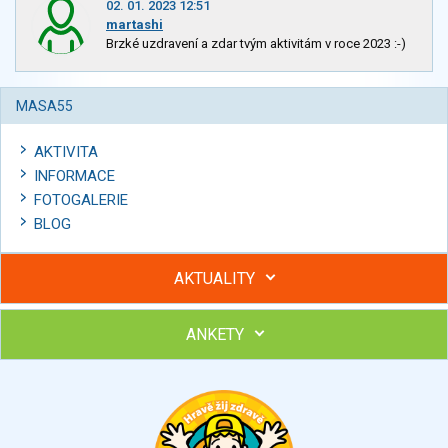
02. 01. 2023 12:51
martashi
Brzké uzdravení a zdar tvým aktivitám v roce 2023 :-)
MASA55
AKTIVITA
INFORMACE
FOTOGALERIE
BLOG
AKTUALITY
ANKETY
Hubněte s podporou lektorky a skupiny v kurzech STOBu
Chcete poradit s hubnutím? Najděte si odborníka STOBu ve
svém regionu
Ohodnoťte program Sebekoučink
výborný
velmi dobrý