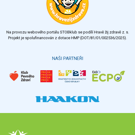
dobrý
dostatečný
nedostatečný
Na provozu webového portálu STOBklub se podílí Hravě žij zdravě z. s.
Výsledky
Všechny ankety
Projekt je spolufinancován z dotace HMP (DOT/81/01/002536/2025).
Hlasovat
NAŠI PARTNEŘI