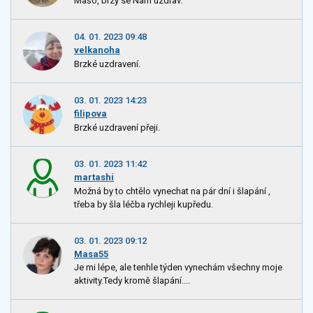
Mášo, brzy se Nám uzdrav.
04. 01. 2023 09:48
velkanoha
Brzké uzdravení.
03. 01. 2023 14:23
filipova
Brzké uzdravení přeji.
03. 01. 2023 11:42
martashi
Možná by to chtělo vynechat na pár dní i šlapání ,
třeba by šla léčba rychleji kupředu.
03. 01. 2023 09:12
Masa55
Je mi lépe, ale tenhle týden vynechám všechny moje
aktivity.Tedy kromě šlapání....