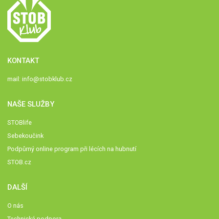
KONTAKT
mail:
info@stobklub.cz
NAŠE SLUŽBY
STOBlife
Sebekoučink
Podpůrný online program při lécích na hubnutí
STOB.cz
DALŠÍ
O nás
Technická podpora