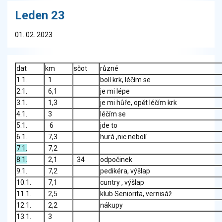
Leden 23
01. 02. 2023
dat
km
sčot
různé
1.1.
1
bolí krk, léčím se
2.1.
6,1
je mi lépe
3.1.
1,3
je mi hůře, opět léčím krk
4.1.
3
léčím se
5.1.
6
jde to
6.1.
7,3
hurá ,nic nebolí
7.1.
7,2
8.1.
2,1
34
odpočinek
9.1.
7,2
pedikéra, výšlap
10.1.
7,1
cuntry , výšlap
11.1.
2,5
klub Seniorita, vernisáž
12.1.
2,2
nákupy
13.1.
3