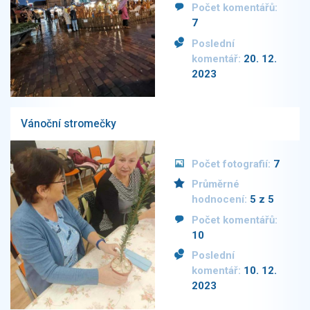
Počet komentářů:
7
Poslední
komentář:
20. 12.
2023
Vánoční stromečky
Počet fotografií:
7
Průměrné
hodnocení:
5 z 5
Počet komentářů:
10
Poslední
komentář:
10. 12.
2023