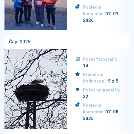
Poslední
komentář:
07. 01.
2026
Čápi 2025
Počet fotografií:
14
Průměrné
hodnocení:
5 z 5
Počet komentářů:
32
Poslední
komentář:
07. 08.
2025