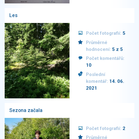
Les
Počet fotografií:
5
Průměrné
hodnocení:
5 z 5
Počet komentářů:
10
Poslední
komentář:
14. 06.
2021
Sezona začala
Počet fotografií:
2
Průměrné