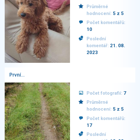
Průměrné
hodnocení:
5 z 5
Počet komentářů:
10
Poslední
komentář:
21. 08.
2023
První...
Počet fotografií:
7
Průměrné
hodnocení:
5 z 5
Počet komentářů:
17
Poslední