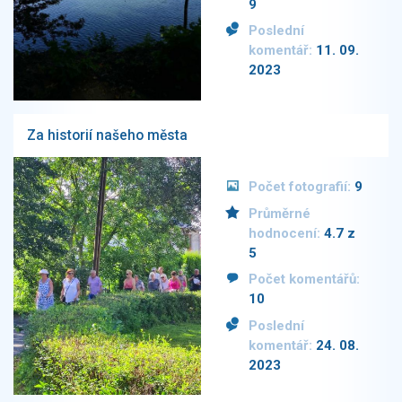
9
Poslední
komentář:
11. 09.
2023
Za historií našeho města
Počet fotografií:
9
Průměrné
hodnocení:
4.7 z
5
Počet komentářů:
10
Poslední
komentář:
24. 08.
2023