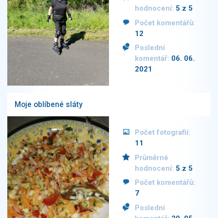
hodnocení:
5 z 5
Počet komentářů:
12
Poslední
komentář:
06. 06.
2021
Moje oblíbené sláty
Počet fotografií:
11
Průměrné
hodnocení:
5 z 5
Počet komentářů:
7
Poslední