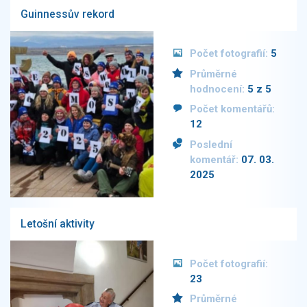
Guinnessův rekord
Počet fotografií:
5
Průměrné
hodnocení:
5 z 5
Počet komentářů:
12
Poslední
komentář:
07. 03.
2025
Letošní aktivity
Počet fotografií:
23
Průměrné