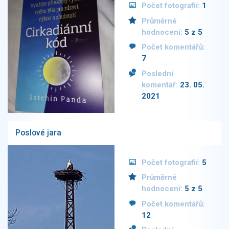
Počet fotografií:
1
Průměrné
hodnocení:
5 z 5
Počet komentářů:
7
Poslední
komentář:
23. 05.
2021
Poslové jara
Počet fotografií:
5
Průměrné
hodnocení:
5 z 5
Počet komentářů:
12