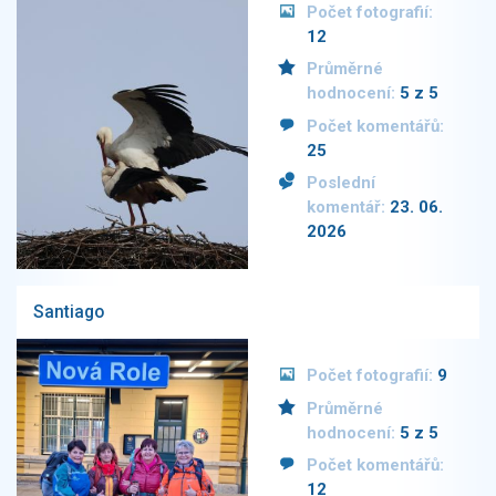
Počet fotografií:
12
Průměrné
hodnocení:
5 z 5
Počet komentářů:
25
Poslední
komentář:
23. 06.
2026
Santiago
Počet fotografií:
9
Průměrné
hodnocení:
5 z 5
Počet komentářů:
12