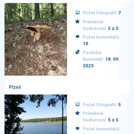
Počet fotografií:
7
Průměrné
hodnocení:
5 z 5
Počet komentářů:
10
Poslední
komentář:
18. 09.
2023
Plzeň
Počet fotografií:
5
Průměrné
hodnocení:
5 z 5
Počet komentářů: