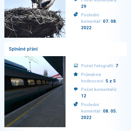
29
Poslední
komentář:
07. 08.
2022
Splněné přání
Počet fotografií:
7
Průměrné
hodnocení:
5 z 5
Počet komentářů:
12
Poslední
komentář:
08. 05.
2022