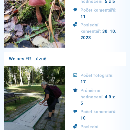
hodnocení:
5 z 5
Počet komentářů:
11
Poslední
komentář:
30. 10.
2023
Welnes FR. Lázně
Počet fotografií:
17
Průměrné
hodnocení:
4.9 z
5
Počet komentářů:
10
Poslední