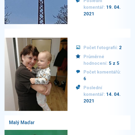
Poslední
komentář:
19. 04.
2021
Počet fotografií:
2
Průměrné
hodnocení:
5 z 5
Počet komentářů:
6
Poslední
komentář:
14. 04.
2021
Malý Maďar