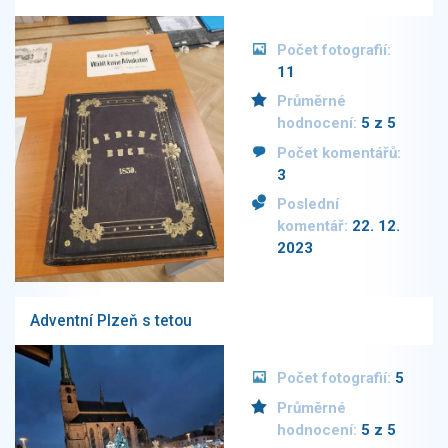
Počet fotografií:
11
Průměrné
hodnocení:
5 z 5
Počet komentářů:
3
Poslední
komentář:
22. 12.
2023
Adventní Plzeň s tetou
Počet fotografií:
5
Průměrné
hodnocení:
5 z 5