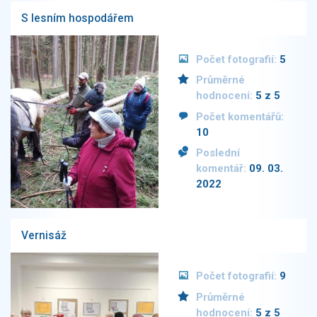
S lesním hospodářem
Počet fotografií:
5
Průměrné
hodnocení:
5 z 5
Počet komentářů:
10
Poslední
komentář:
09. 03.
2022
Vernisáž
Počet fotografií:
9
Průměrné
hodnocení:
5 z 5