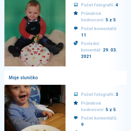
Počet fotografií:
4
Průměrné
hodnocení:
5 z 5
Počet komentářů:
11
Poslední
komentář:
29. 03.
2021
Moje sluníčko
Počet fotografií:
3
Průměrné
hodnocení:
5 z 5
Počet komentářů:
9