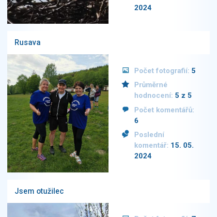
2024
Rusava
Počet fotografií:
5
Průměrné
hodnocení:
5 z 5
Počet komentářů:
6
Poslední
komentář:
15. 05.
2024
Jsem otužilec