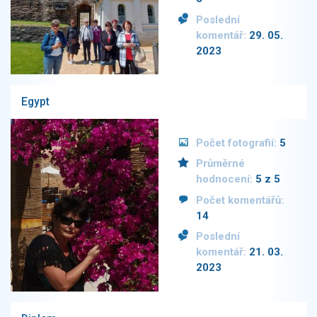
Poslední
komentář:
29. 05.
2023
Egypt
Počet fotografií:
5
Průměrné
hodnocení:
5 z 5
Počet komentářů:
14
Poslední
komentář:
21. 03.
2023