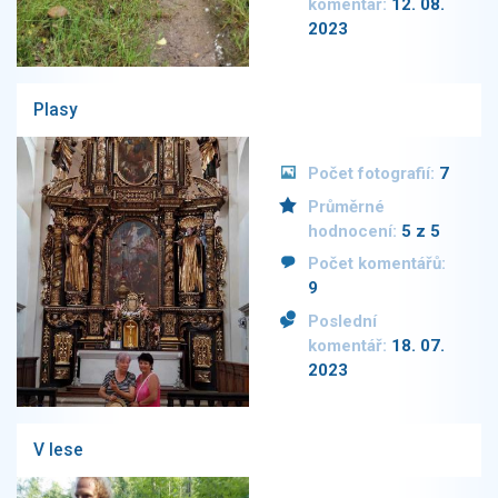
komentář:
12. 08.
2023
Plasy
Počet fotografií:
7
Průměrné
hodnocení:
5 z 5
Počet komentářů:
9
Poslední
komentář:
18. 07.
2023
V lese