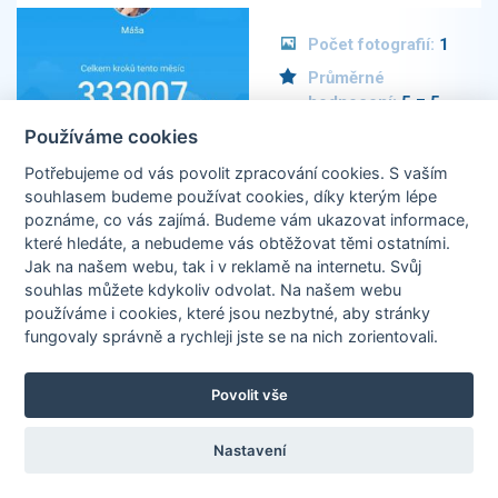
Počet fotografií:
1
Průměrné
hodnocení:
5 z 5
Počet komentářů:
Používáme cookies
10
Potřebujeme od vás
povolit zpracování cookies
. S vaším
Poslední
souhlasem budeme používat cookies, díky kterým lépe
komentář:
06. 02.
poznáme,
co vás zajímá
. Budeme vám ukazovat
informace,
2021
které hledáte
, a nebudeme vás obtěžovat těmi ostatními.
Jak na našem webu, tak i v reklamě na internetu. Svůj
souhlas můžete kdykoliv odvolat. Na našem webu
používáme i cookies, které jsou nezbytné
, aby stránky
Náš smíšek
fungovaly správně a rychleji jste se na nich zorientovali.
Počet fotografií:
3
Povolit vše
Průměrné
hodnocení:
4.9 z
Nastavení
5