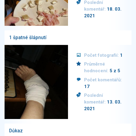
Poslední
komentář:
18. 03.
2021
1 špatné šlápnutí
Počet fotografií:
1
Průměrné
hodnocení:
5 z 5
Počet komentářů:
17
Poslední
komentář:
13. 03.
2021
Důkaz