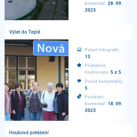
komentář:
28. 09.
2023
Výlet do Teplé
Počet fotografií:
13
Průměrné
hodnocení:
5 z 5
Počet komentářů:
5
Poslední
komentář:
18. 09.
2023
Houbové potěšení