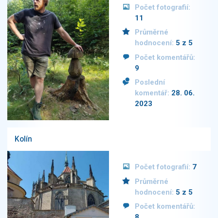
Počet fotografií:
11
Průměrné
hodnocení:
5 z 5
Počet komentářů:
9
Poslední
komentář:
28. 06.
2023
Kolín
Počet fotografií:
7
Průměrné
hodnocení:
5 z 5
Počet komentářů:
8