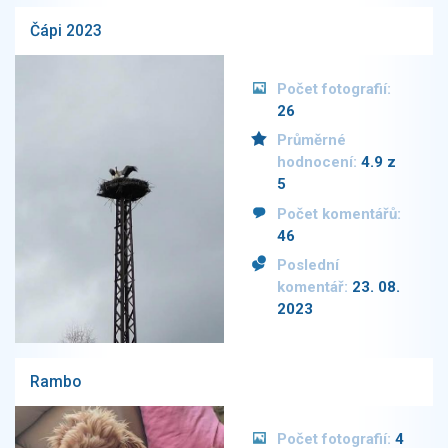
Čápi 2023
Počet fotografií:
26
Průměrné
hodnocení:
4.9 z
5
Počet komentářů:
46
Poslední
komentář:
23. 08.
2023
Rambo
Počet fotografií:
4