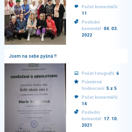
Počet komentářů:
11
Poslední
komentář:
04. 03.
2022
Jsem na sebe pyšná !!
Počet fotografií:
6
Průměrné
hodnocení:
5 z 5
Počet komentářů:
14
Poslední
komentář:
17. 10.
2021