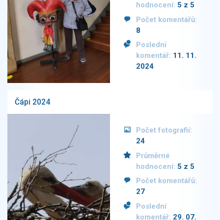
hodnocení:
5 z 5
Počet komentářů:
8
Poslední
komentář:
11. 11.
2024
Čápi 2024
Počet fotografií:
24
Průměrné
hodnocení:
5 z 5
Počet komentářů:
27
Poslední
komentář:
29. 07.