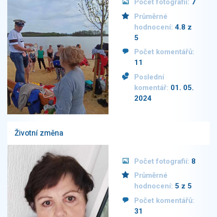
Počet fotografií:
7
Průměrné
hodnocení:
4.8 z
5
Počet komentářů:
11
Poslední
komentář:
01. 05.
2024
Životní změna
Počet fotografií:
8
Průměrné
hodnocení:
5 z 5
Počet komentářů:
31