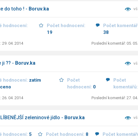
te do toho ! -
Boruv.ka
vš
é hodnocení:
Počet hodnocení:
Počet komentář
19
38
: 29. 04. 2014
Poslední komentář: 05. 05
ji ?? -
Boruv.ka
vš
é hodnocení:
zatím
Počet
Počet
ceno
hodnocení:
0
komentářů
: 26. 04. 2014
Poslední komentář: 27. 04
ÍBENĚJŠÍ zeleninové jídlo -
Boruv.ka
vš
é hodnocení:
5
Počet hodnocení:
8
Počet komentář