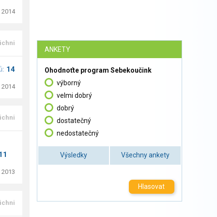
. 2014
ichni
ANKETY
ů:
14
Ohodnoťte program Sebekoučink
výborný
. 2014
velmi dobrý
dobrý
ichni
dostatečný
nedostatečný
11
Výsledky
Všechny ankety
. 2013
Hlasovat
ichni