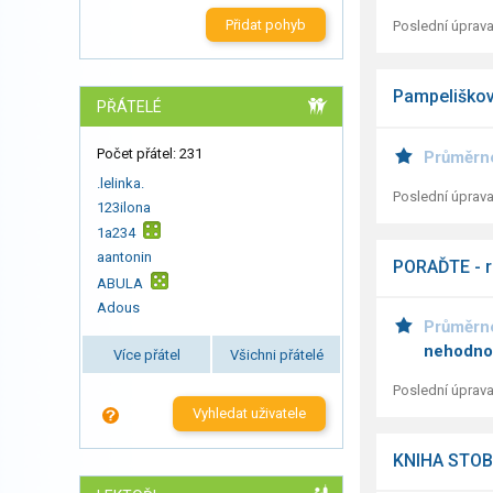
Přidat pohyb
Poslední úprava
Pampeliškov
PŘÁTELÉ
Počet přátel: 231
Průměrn
.lelinka.
Poslední úprava
123ilona
1a234
aantonin
PORAĎTE - r
ABULA
Adous
Průměrn
nehodno
Více přátel
Všichni přátelé
Poslední úprava
Vyhledat uživatele
KNIHA STOB