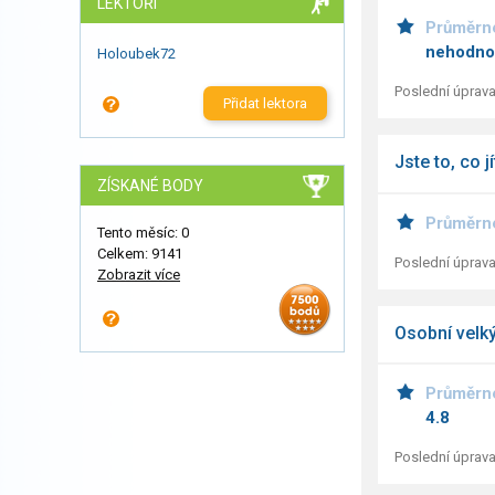
LEKTOŘI
Průměrn
nehodno
Holoubek72
Poslední úprava
Přidat lektora
Jste to, co j
ZÍSKANÉ BODY
Průměrn
Tento měsíc: 0
Celkem: 9141
Poslední úprava
Zobrazit více
Osobní velký
Průměrn
4.8
Poslední úprava