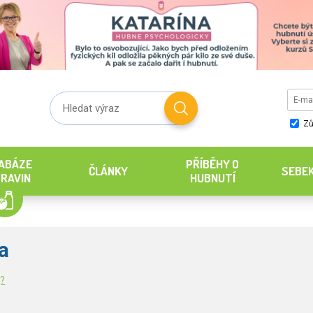
Zů
ABÁZE
PŘÍBĚHY O
ČLÁNKY
SEBE
RAVIN
HUBNUTÍ
a
g?