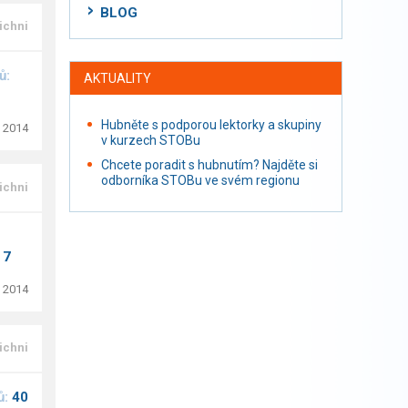
BLOG
ichni
ů:
AKTUALITY
Hubněte s podporou lektorky a skupiny
. 2014
v kurzech STOBu
Chcete poradit s hubnutím? Najděte si
odborníka STOBu ve svém regionu
ichni
:
7
. 2014
ichni
ů:
40