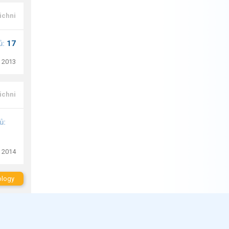
ichni
ů:
17
. 2013
ichni
ů:
. 2014
blogy