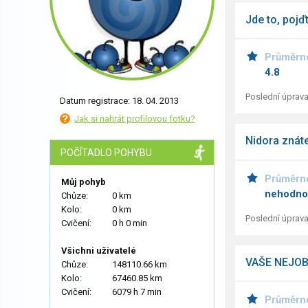
Jde to, pojď
Průměrn
4.8
Poslední úprava
Datum registrace: 18. 04. 2013
Jak si nahrát profilovou fotku?
Nidora znáte 
POČÍTADLO POHYBU
Průměrn
Můj pohyb
nehodno
Chůze:
0 km
Kolo:
0 km
Poslední úprava
Cvičení:
0 h 0 min
Všichni uživatelé
VAŠE NEJOBL
Chůze:
148110.66 km
Kolo:
67460.85 km
Cvičení:
6079 h 7 min
Průměrn