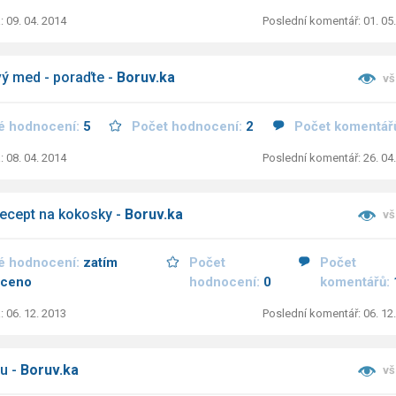
: 09. 04. 2014
Poslední komentář: 01. 05
ý med - poraďte -
Boruv.ka
vš
é hodnocení:
5
Počet hodnocení:
2
Počet komentář
: 08. 04. 2014
Poslední komentář: 26. 04
ecept na kokosky -
Boruv.ka
vš
é hodnocení:
zatím
Počet
Počet
ceno
hodnocení:
0
komentářů:
: 06. 12. 2013
Poslední komentář: 06. 12
u -
Boruv.ka
vš