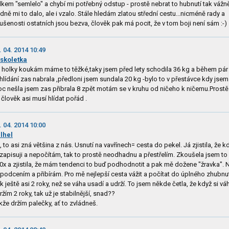
lkem "semlelo" a chybí mi potřebný odstup - prostě nebrat to hubnutí tak vážn
dně mi to dalo, ale i vzalo. Stále hledám zlatou střední cestu...nicméně rady a
ušenosti ostatních jsou bezva, člověk pak má pocit, že v tom boji není sám :-)
. 04. 2014 10:49
skoletka
 holky koukám máme to těžké,taky jsem před lety schodila 36 kg a během pár 
hlídání zas nabrala ,předloni jsem sundala 20 kg -bylo to v přestávce kdy jse
c nešla jsem zas přibrala 8 zpět motám se v kruhu od ničeho k ničemu.Prostě
 člověk asi musí hlídat pořád .
. 04. 2014 10:00
lhel
, to asi zná většina z nás. Usnutí na vavřínech= cesta do pekel. Já zjistila, že k
zapisuji a nepočítám, tak to prostě neodhadnu a přestřelím. Zkoušela jsem to
0x a zjistila, že mám tendenci to buď podhodnotit a pak mě dožene "žravka".
 podcením a přibírám. Pro mě nejlepší cesta vážit a počítat do úplného zhubnut
k ještě asi 2 roky, než se váha usadí a udrží. To jsem někde četla, že když si vá
ržím 2 roky, tak už je stabilnější, snad??
kže držím palečky, ať to zvládneš.