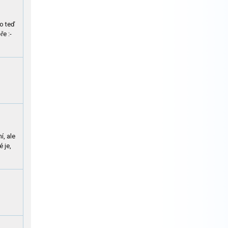
to teď
ře :-
í, ale
é je,