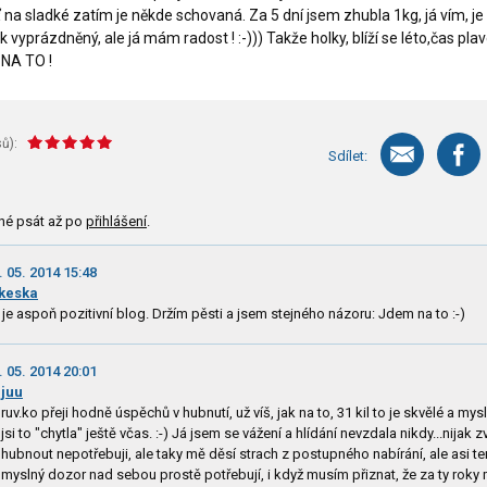
ť na sladké zatím je někde schovaná. Za 5 dní jsem zhubla 1kg, já vím, je 
ěk vyprázdněný, ale já mám radost ! :-))) Takže holky, blíží se léto,čas plav
t NA TO !
ů):
Sdílet:
né psát až po
přihlášení
.
. 05. 2014 15:48
keska
 je aspoň pozitivní blog. Držím pěsti a jsem stejného názoru: Jdem na to :-)
. 05. 2014 20:01
juu
ruv.ko přeji hodně úspěchů v hubnutí, už víš, jak na to, 31 kil to je skvělé a mys
 jsi to "chytla" ještě včas. :-) Já jsem se vážení a hlídání nevzdala nikdy...nijak z
 hubnout nepotřebuji, ale taky mě děsí strach z postupného nabírání, ale asi te
myslný dozor nad sebou prostě potřebují, i když musím přiznat, že za ty roky 