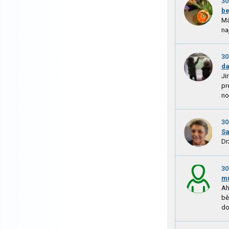
30
be
Má
na
30
d
Ji
pr
no
30
Sa
Dr
30
m
Ah
bě
do