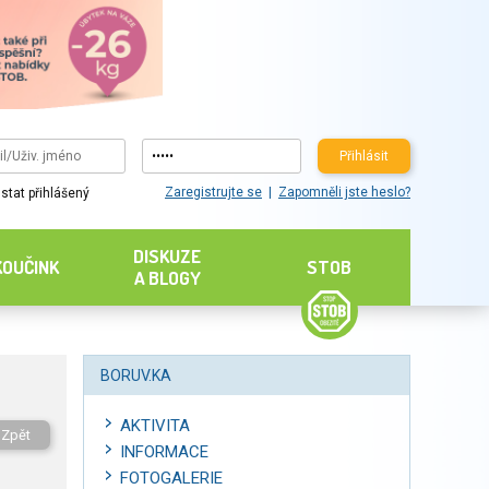
Přihlásit
Zaregistrujte se
Zapomněli jste heslo?
stat přihlášený
DISKUZE
KOUČINK
STOB
A BLOGY
BORUV.KA
AKTIVITA
Zpět
INFORMACE
FOTOGALERIE