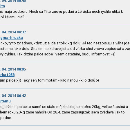
. 04. 2014 08:40
jto
š maju podporu. Nech sa Ti to znovu podarí a želvička nech rychlo utíká k
jbližšiemu cieľu.
. 04. 2014 08:37
agmarhruska
rinko, ty to zvládnes, kdyz uz si dala tolik kg dolu. Já ted nezapisuju a váha jde
esto malicko dolu. Snazím se zdrave jíst a od zítrka chci znovu zapisovat a zac
vý cyklus. Tak drzím palce sobe i vsem ostatním, budu informovat :-))
. 04. 2014 08:05
rka1958
žím palce :-)) Taky se v tom motám - kilo nahou - kilo dolů :-(
. 04. 2014 06:42
utamu
oj,držím ti palce,to samé se stalo mě,zhubla jsem přes 20kg, velice štastná a
hem roku 20kg zase nahoře.Od 28.4. zase zapisuji,tak jsem zvědavá, jak to
padne.