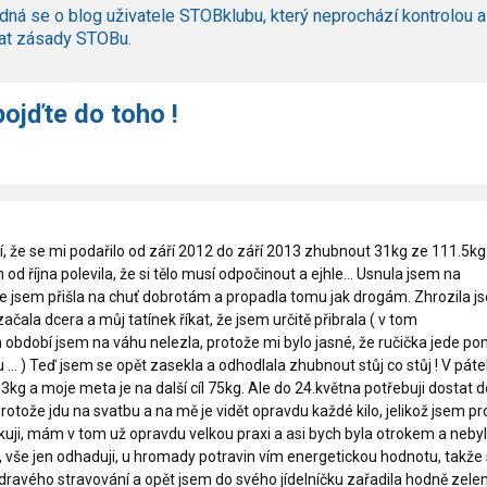
dná se o blog uživatele STOBklubu, který neprochází kontrolou a
at zásady STOBu.
pojďte do toho !
ví, že se mi podařilo od září 2012 do září 2013 zhubnout 31kg ze 111.5kg
od října polevila, že si tělo musí odpočinout a ejhle... Usnula jsem na
e jsem přišla na chuť dobrotám a propadla tomu jak drogám. Zhrozila j
ačala dcera a můj tatínek říkat, že jsem určitě přibrala ( v tom
bdobí jsem na váhu nelezla, protože mi bylo jasné, že ručička jede po
u ... ) Teď jsem se opět zasekla a odhodlala zhubnout stůj co stůj ! V pát
,3kg a moje meta je na další cíl 75kg. Ale do 24.května potřebuji dostat d
rotože jdu na svatbu a na mě je vidět opravdu každé kilo, jelikož jsem pr
uji, mám v tom už opravdu velkou praxi a asi bych byla otrokem a neby
 vše jen odhaduji, u hromady potravin vím energetickou hodnotu, takže
ravého stravování a opět jsem do svého jídelníčku zařadila hodně zelen