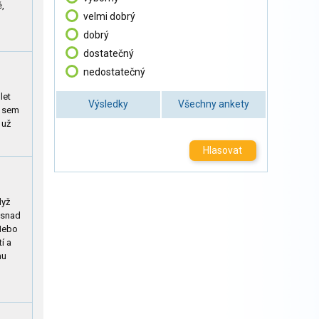
ě,
velmi dobrý
dobrý
dostatečný
nedostatečný
let
Výsledky
Všechny ankety
m sem
 už
Hlasovat
dyž
 snad
 Nebo
í a
hu