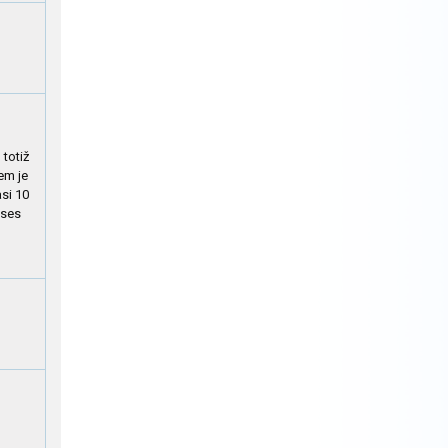
 totiž
em je
si 10
 ses