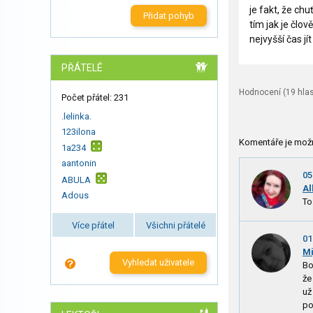
je fakt, že chu
Přidat pohyb
tím jak je člov
nejvyšší čas jí
PŘÁTELÉ
Hodnocení (
19
hlas
Počet přátel: 231
.lelinka.
123ilona
Komentáře je mož
1a234
aantonin
05
ABULA
Al
Adous
To
Více přátel
Všichni přátelé
01
Mi
Vyhledat uživatele
Bo
že
už
po