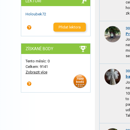
LEKTOŘI
ce
ho
zk
Holoubek72
Přidat lektora
30
Pr
Jo
ne
ZÍSKANÉ BODY
mo
se
Tento měsíc: 0
Celkem: 9141
30
Zobrazit více
ba
Jo
ne
10
to
pa
ud
Ta