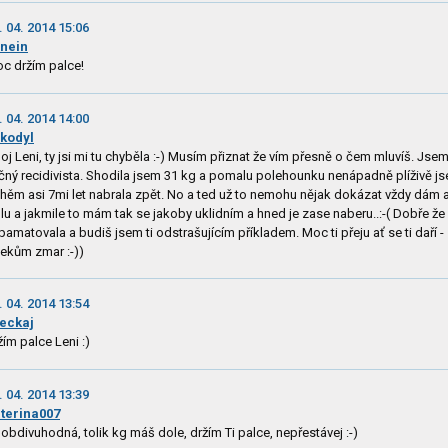
. 04. 2014 15:06
nein
c držím palce!
. 04. 2014 14:00
kodyl
oj Leni, ty jsi mi tu chyběla :-) Musím přiznat že vím přesně o čem mluvíš. Jsem
čný recidivista. Shodila jsem 31 kg a pomalu polehounku nenápadně plíživě js
hěm asi 7mi let nabrala zpět. No a ted už to nemohu nějak dokázat vždy dám a
lu a jakmile to mám tak se jakoby uklidním a hned je zase naberu..:-( Dobře že
pamatovala a budiš jsem ti odstrašujícím příkladem. Moc ti přeju ať se ti daří -
ekům zmar :-))
. 04. 2014 13:54
eckaj
žím palce Leni :)
. 04. 2014 13:39
terina007
i obdivuhodná, tolik kg máš dole, držím Ti palce, nepřestávej :-)