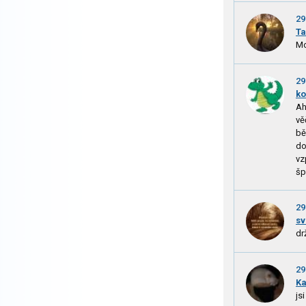
29
Ta
Mo
29
ko
Ah
vě
bě
do
vz
šp
29
sv
dr
29
Ka
js