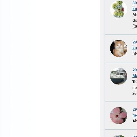
30
k
Ah
do
((
29
ku
Ob
29
M
Ta
ne
že 
29
m
Ah