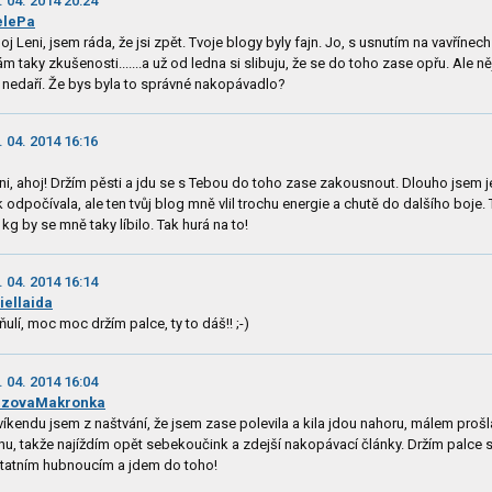
. 04. 2014 20:24
elePa
oj Leni, jsem ráda, že jsi zpět. Tvoje blogy byly fajn. Jo, s usnutím na vavřínech
m taky zkušenosti.......a už od ledna si slibuju, že se do toho zase opřu. Ale n
 nedaří. Že bys byla to správné nakopávadlo?
. 04. 2014 16:16
ni, ahoj! Držím pěsti a jdu se s Tebou do toho zase zakousnout. Dlouho jsem j
k odpočívala, ale ten tvůj blog mně vlil trochu energie a chutě do dalšího boje.
 kg by se mně taky líbilo. Tak hurá na to!
. 04. 2014 16:14
iellaida
ňulí, moc moc držím palce, ty to dáš!! ;-)
. 04. 2014 16:04
uzovaMakronka
víkendu jsem z naštvání, že jsem zase polevila a kila jdou nahoru, málem prošl
hu, takže najíždím opět sebekoučink a zdejší nakopávací články. Držím palce 
tatním hubnoucím a jdem do toho!