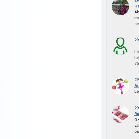
29
H
Ah
má
se
29
Le
ta
75
29
Ar
Le
29
R
O 
vá
os