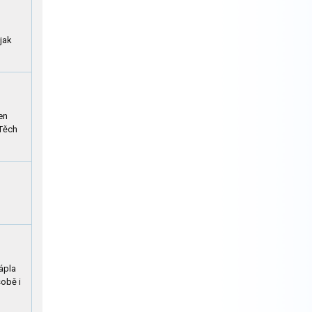
ějak
en
 Těch
ápla
sobě i