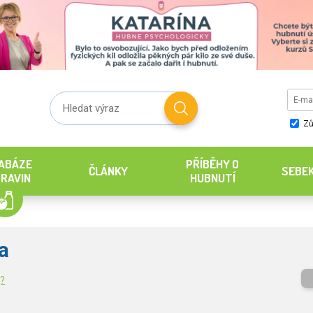
Zů
ABÁZE
PŘÍBĚHY O
ČLÁNKY
SEBE
RAVIN
HUBNUTÍ
a
g?