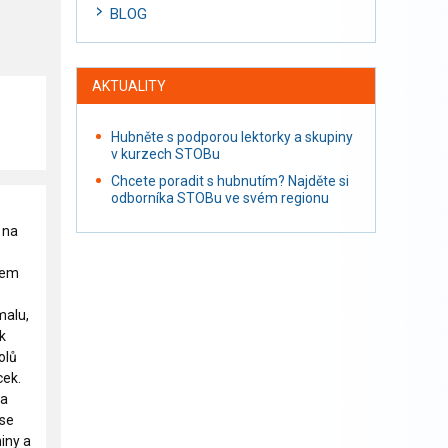
BLOG
AKTUALITY
Hubněte s podporou lektorky a skupiny
v kurzech STOBu
Chcete poradit s hubnutím? Najděte si
odborníka STOBu ve svém regionu
 na
sem
malu,
ek
olů
cek.
la
 se
iny a