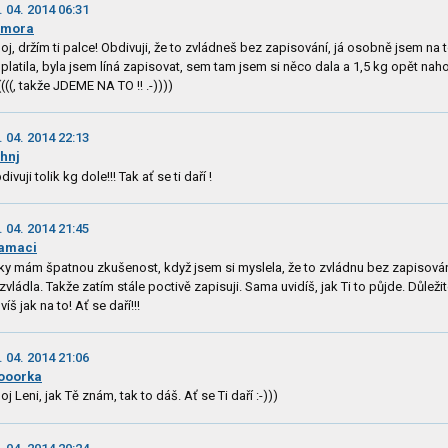
. 04. 2014 06:31
omora
oj, držím ti palce! Obdivuji, že to zvládneš bez zapisování, já osobně jsem na 
platila, byla jsem líná zapisovat, sem tam jsem si něco dala a 1,5 kg opět naho
(((((, takže JDEME NA TO !! .-))))
. 04. 2014 22:13
hnj
divuji tolik kg dole!!! Tak ať se ti daří !
. 04. 2014 21:45
amaci
ky mám špatnou zkušenost, když jsem si myslela, že to zvládnu bez zapisován
zvládla. Takže zatím stále poctivě zapisuji. Sama uvidíš, jak Ti to půjde. Důležit
víš jak na to! Ať se daří!!!
. 04. 2014 21:06
ooorka
oj Leni, jak Tě znám, tak to dáš. Ať se Ti daří :-)))