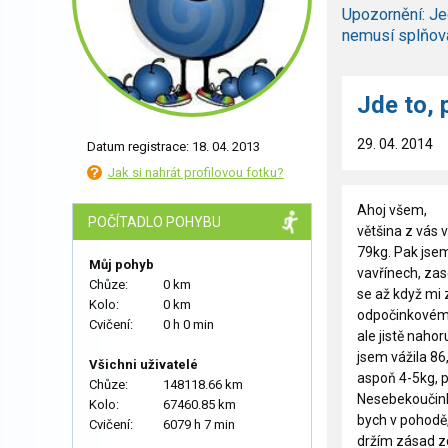
Upozornění: Je
nemusí splňov
Jde to, 
29. 04. 2014
Datum registrace: 18. 04. 2013
Jak si nahrát profilovou fotku?
Ahoj všem,
POČÍTADLO POHYBU
většina z vás 
79kg. Pak jsem 
Můj pohyb
vavřínech, zas
Chůze:
0 km
se až když mi z
Kolo:
0 km
odpočinkovém o
Cvičení:
0 h 0 min
ale jistě nahor
jsem vážila 86
Všichni uživatelé
aspoň 4-5kg, p
Chůze:
148118.66 km
Nesebekoučink
Kolo:
67460.85 km
bych v pohodě,
Cvičení:
6079 h 7 min
držím zásad zd