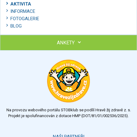
AKTIVITA
INFORMACE
FOTOGALERIE
BLOG
ANKETY
Ohodnoťte program Sebekoučink
výborný
velmi dobrý
dobrý
dostatečný
nedostatečný
Na provozu webového portálu STOBklub se podílí Hravě žij zdravě z. s.
Výsledky
Všechny ankety
Projekt je spolufinancován z dotace HMP (DOT/81/01/002536/2025).
Hlasovat
NAŠI PARTNEŘI