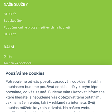
NAŠE SLUŽBY
STOBlife
Sebekoučink
Podpůrný online program při lécích na hubnutí
STOB.cz
DALŠÍ
O nás
Technická podpora
Časté dotazy
Používáme cookies
Normy a zásady fungování STOBklubu
Potřebujeme od vás
povolit zpracování cookies
. S vaším
Členové STOBklubu
souhlasem budeme používat cookies, díky kterým lépe
Zásady nakládání s osobními údaji
poznáme,
co vás zajímá
. Budeme vám ukazovat
informace,
které hledáte
, a nebudeme vás obtěžovat těmi ostatními.
Otestujte se
Jak na našem webu, tak i v reklamě na internetu. Svůj
Spočítejte si
souhlas můžete kdykoliv odvolat. Na našem webu
Výzva 52