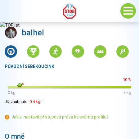
balhel
PŮVODNÍ SEBEKOUČINK
10 %
0 kg
4 kg
Již zhubnuto:
0.4 kg
Jak si nastavit přístupová práva ke svému profilu?
O mně