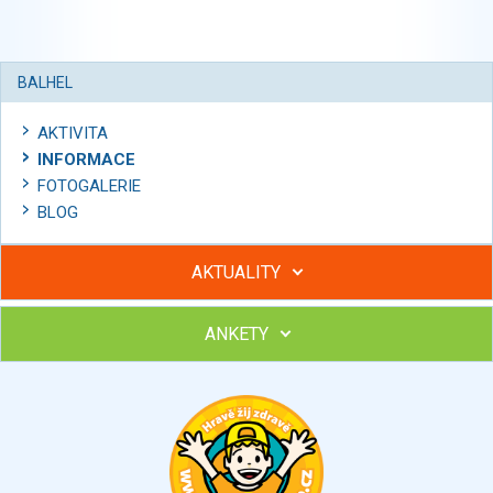
BALHEL
AKTIVITA
INFORMACE
FOTOGALERIE
BLOG
AKTUALITY
ANKETY
Hubněte s podporou lektorky a skupiny v kurzech STOBu
Chcete poradit s hubnutím? Najděte si odborníka STOBu ve
svém regionu
Ohodnoťte program Sebekoučink
výborný
velmi dobrý
dobrý