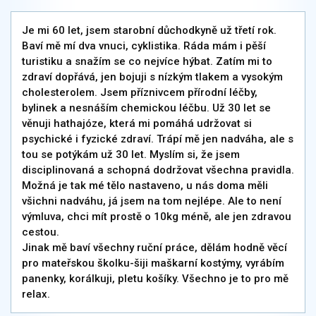
Je mi 60 let, jsem starobní důchodkyně už třetí rok.
Baví mě mí dva vnuci, cyklistika. Ráda mám i pěší
turistiku a snažím se co nejvíce hýbat. Zatím mi to
zdraví dopřává, jen bojuji s nízkým tlakem a vysokým
cholesterolem. Jsem příznivcem přírodní léčby,
bylinek a nesnáším chemickou léčbu. Už 30 let se
věnuji hathajóze, která mi pomáhá udržovat si
psychické i fyzické zdraví. Trápí mě jen nadváha, ale s
tou se potýkám už 30 let. Myslím si, že jsem
disciplinovaná a schopná dodržovat všechna pravidla.
Možná je tak mé tělo nastaveno, u nás doma měli
všichni nadváhu, já jsem na tom nejlépe. Ale to není
výmluva, chci mít prostě o 10kg méně, ale jen zdravou
cestou.
Jinak mě baví všechny ruční práce, dělám hodně věcí
pro mateřskou školku-šiji maškarní kostýmy, vyrábím
panenky, korálkuji, pletu košíky. Všechno je to pro mě
relax.