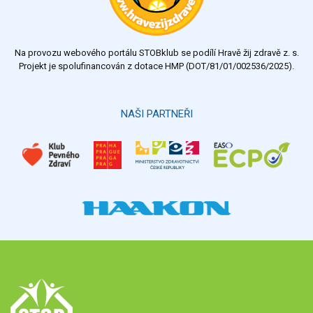
dostatečný
nedostatečný
Na provozu webového portálu STOBklub se podílí Hravě žij zdravě z. s.
Výsledky
Všechny ankety
Projekt je spolufinancován z dotace HMP (DOT/81/01/002536/2025).
Hlasovat
NAŠI PARTNEŘI