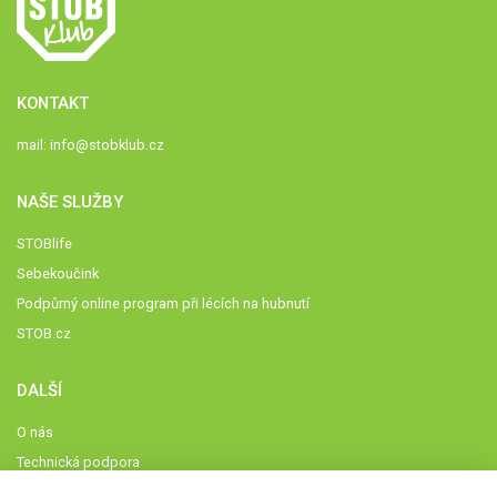
KONTAKT
mail:
info@stobklub.cz
NAŠE SLUŽBY
STOBlife
Sebekoučink
Podpůrný online program při lécích na hubnutí
STOB.cz
DALŠÍ
O nás
Technická podpora
Časté dotazy