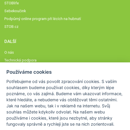
STOBlife
Sebekoučink
Podpůrný online program při lécích na hubnutí
STOB.cz
DALŠÍ
O nás
Technická podpora
Časté dotazy
Používáme cookies
Normy a zásady fungování STOBklubu
Potřebujeme od vás
povolit zpracování cookies
. S vaším
Členové STOBklubu
souhlasem budeme používat cookies, díky kterým lépe
Zásady nakládání s osobními údaji
poznáme,
co vás zajímá
. Budeme vám ukazovat
informace,
které hledáte
, a nebudeme vás obtěžovat těmi ostatními.
Otestujte se
Jak na našem webu, tak i v reklamě na internetu. Svůj
Spočítejte si
souhlas můžete kdykoliv odvolat. Na našem webu
Výzva 52
používáme i cookies, které jsou nezbytné
, aby stránky
fungovaly správně a rychleji jste se na nich zorientovali.