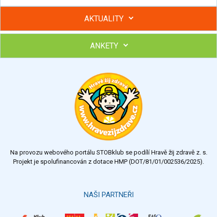
AKTUALITY
ANKETY
Hubněte s podporou lektorky a skupiny v kurzech STOBu
Chcete poradit s hubnutím? Najděte si odborníka STOBu ve
svém regionu
Ohodnoťte program Sebekoučink
výborný
velmi dobrý
dobrý
dostatečný
nedostatečný
Na provozu webového portálu STOBklub se podílí Hravě žij zdravě z. s.
Výsledky
Všechny ankety
Projekt je spolufinancován z dotace HMP (DOT/81/01/002536/2025).
Hlasovat
NAŠI PARTNEŘI