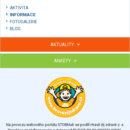
AKTIVITA
INFORMACE
FOTOGALERIE
BLOG
AKTUALITY
ANKETY
Hubněte s podporou lektorky a skupiny v kurzech STOBu
Chcete poradit s hubnutím? Najděte si odborníka STOBu ve
svém regionu
Ohodnoťte program Sebekoučink
výborný
velmi dobrý
dobrý
dostatečný
nedostatečný
Na provozu webového portálu STOBklub se podílí Hravě žij zdravě z. s.
Výsledky
Všechny ankety