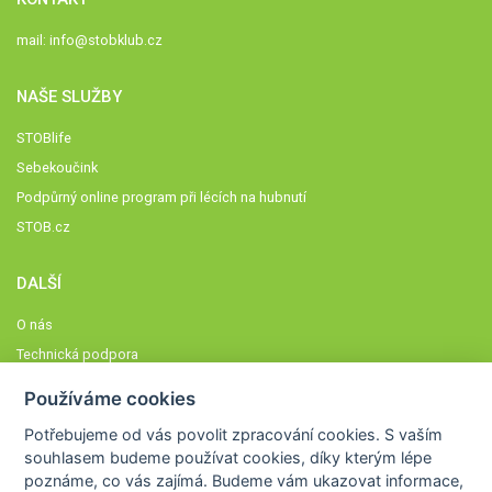
mail:
info@stobklub.cz
NAŠE SLUŽBY
STOBlife
Sebekoučink
Podpůrný online program při lécích na hubnutí
STOB.cz
DALŠÍ
O nás
Technická podpora
Časté dotazy
Používáme cookies
Normy a zásady fungování STOBklubu
Potřebujeme od vás
povolit zpracování cookies
. S vaším
Členové STOBklubu
souhlasem budeme používat cookies, díky kterým lépe
Zásady nakládání s osobními údaji
poznáme,
co vás zajímá
. Budeme vám ukazovat
informace,