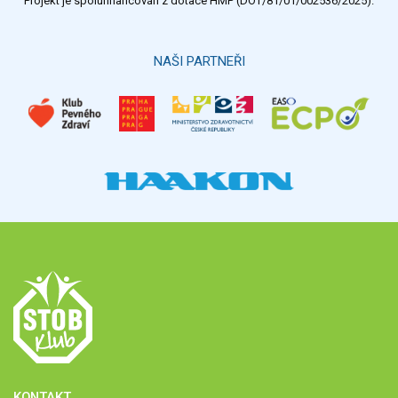
Projekt je spolufinancován z dotace HMP (DOT/81/01/002536/2025).
Hlasovat
NAŠI PARTNEŘI
KONTAKT