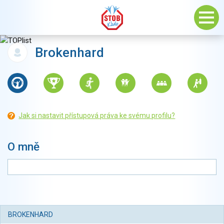
Brokenhard
Jak si nastavit přístupová práva ke svému profilu?
O mně
BROKENHARD