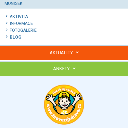
MONIISEK
AKTIVITA
INFORMACE
FOTOGALERIE
BLOG
AKTUALITY
ANKETY
Hubněte s podporou lektorky a skupiny v kurzech STOBu
Chcete poradit s hubnutím? Najděte si odborníka STOBu ve
svém regionu
Ohodnoťte program Sebekoučink
výborný
velmi dobrý
dobrý
dostatečný
nedostatečný