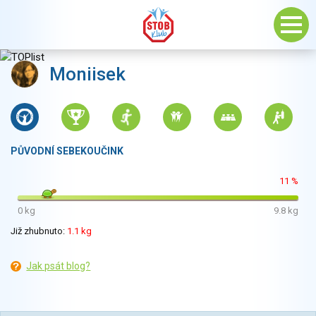
Moniisek
PŮVODNÍ SEBEKOUČINK
11 %
0 kg
9.8 kg
Již zhubnuto:
1.1 kg
Jak psát blog?