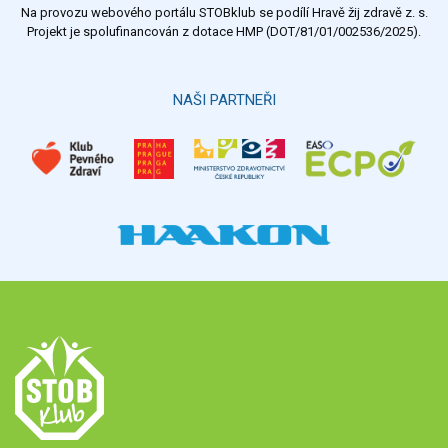
Na provozu webového portálu STOBklub se podílí Hravě žij zdravě z. s.
Výsledky
Všechny ankety
Projekt je spolufinancován z dotace HMP (DOT/81/01/002536/2025).
Hlasovat
NAŠI PARTNEŘI