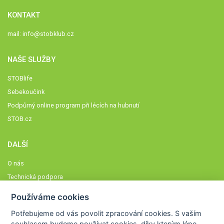
KONTAKT
mail:
info@stobklub.cz
NAŠE SLUŽBY
STOBlife
Sebekoučink
Podpůrný online program při lécích na hubnutí
STOB.cz
DALŠÍ
O nás
Technická podpora
Časté dotazy
Používáme cookies
Normy a zásady fungování STOBklubu
Potřebujeme od vás
povolit zpracování cookies
. S vaším
Členové STOBklubu
souhlasem budeme používat cookies, díky kterým lépe