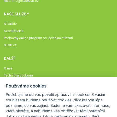
mail:
info@stobklub.cz
NAŠE SLUŽBY
STOBlife
Sebekoučink
Podpůrný online program při lécích na hubnutí
STOB.cz
DALŠÍ
O nás
Technická podpora
Časté dotazy
Používáme cookies
Normy a zásady fungování STOBklubu
Potřebujeme od vás
povolit zpracování cookies
. S vaším
Členové STOBklubu
souhlasem budeme používat cookies, díky kterým lépe
Zásady nakládání s osobními údaji
poznáme,
co vás zajímá
. Budeme vám ukazovat
informace,
které hledáte
, a nebudeme vás obtěžovat těmi ostatními.
Otestujte se
Jak na našem webu, tak i v reklamě na internetu. Svůj