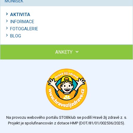
MONIISEK
AKTIVITA
INFORMACE
FOTOGALERIE
BLOG
ANKETY
Ohodnoťte program Sebekoučink
výborný
velmi dobrý
dobrý
dostatečný
nedostatečný
Na provozu webového portálu STOBklub se podílí Hravě žij zdravě z. s.
Výsledky
Všechny ankety
Projekt je spolufinancován z dotace HMP (DOT/81/01/002536/2025).