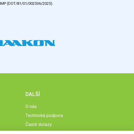
e HMP (DOT/81/01/002536/2025).
DALŠÍ
O nás
Technická podpora
Časté dotazy
Normy a zásady fungování STOBklubu