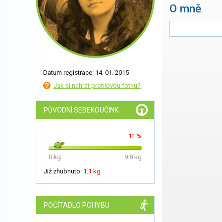
O mně
Datum registrace: 14. 01. 2015
Jak si nahrát profilovou fotku?
PŮVODNÍ SEBEKOUČINK
11 %
0 kg
9.8 kg
Již zhubnuto:
1.1 kg
POČÍTADLO POHYBU