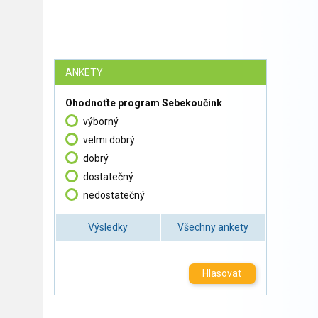
ANKETY
Ohodnoťte program Sebekoučink
výborný
velmi dobrý
dobrý
dostatečný
nedostatečný
Výsledky
Všechny ankety
Hlasovat