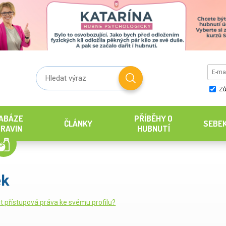
Zů
ABÁZE
PŘÍBĚHY O
ČLÁNKY
SEBE
RAVIN
HUBNUTÍ
ek
it přístupová práva ke svému profilu?