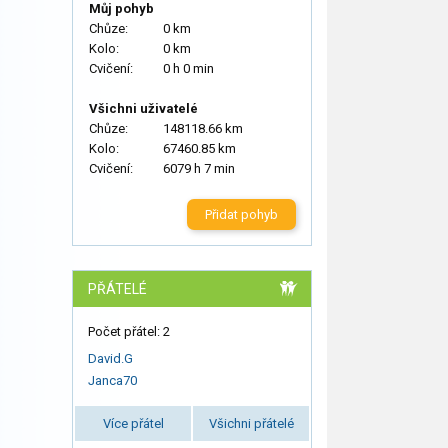
Můj pohyb
Chůze:
0 km
Kolo:
0 km
Cvičení:
0 h 0 min
Všichni uživatelé
Chůze:
148118.66 km
Kolo:
67460.85 km
Cvičení:
6079 h 7 min
Přidat pohyb
PŘÁTELÉ
Počet přátel: 2
David.G
Janca70
Více přátel
Všichni přátelé