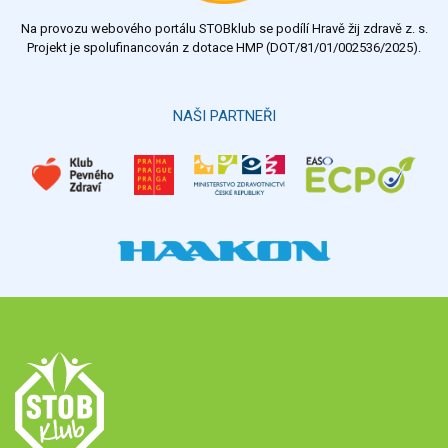
Na provozu webového portálu STOBklub se podílí Hravě žij zdravě z. s.
Výsledky
Všechny ankety
Projekt je spolufinancován z dotace HMP (DOT/81/01/002536/2025).
Hlasovat
NAŠI PARTNEŘI