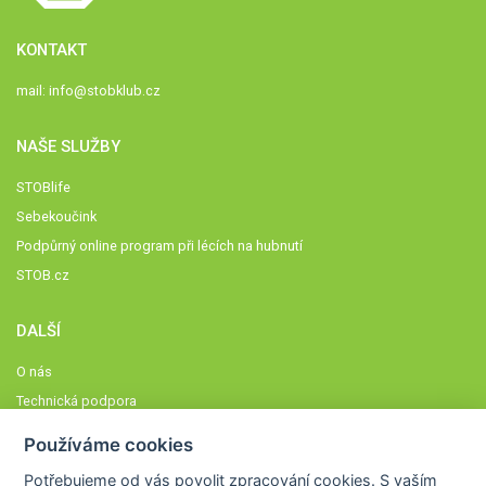
KONTAKT
mail:
info@stobklub.cz
NAŠE SLUŽBY
STOBlife
Sebekoučink
Podpůrný online program při lécích na hubnutí
STOB.cz
DALŠÍ
O nás
Technická podpora
Časté dotazy
Používáme cookies
Normy a zásady fungování STOBklubu
Potřebujeme od vás
povolit zpracování cookies
. S vaším