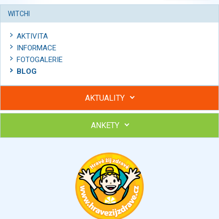
WITCHI
AKTIVITA
INFORMACE
FOTOGALERIE
BLOG
AKTUALITY
ANKETY
Hubněte s podporou lektorky a skupiny v kurzech STOBu
Chcete poradit s hubnutím? Najděte si odborníka STOBu ve
svém regionu
Ohodnoťte program Sebekoučink
výborný
velmi dobrý
dobrý
dostatečný
nedostatečný