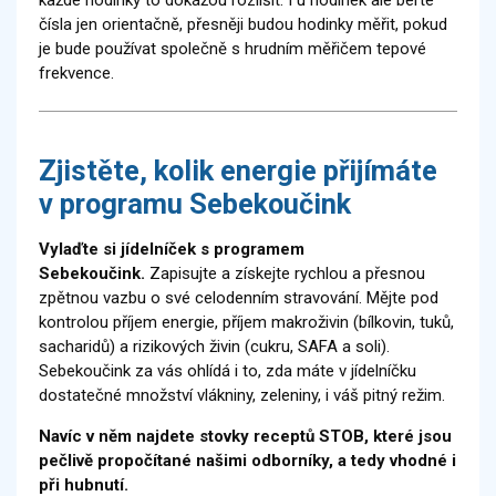
každé hodinky to dokážou rozlišit. I u hodinek ale berte
čísla jen orientačně, přesněji budou hodinky měřit, pokud
je bude používat společně s hrudním měřičem tepové
frekvence.
Zjistěte, kolik energie přijímáte
v programu Sebekoučink
Vylaďte si jídelníček s programem
Sebekoučink.
Zapisujte a získejte rychlou a přesnou
zpětnou vazbu o své celodenním stravování. Mějte pod
kontrolou příjem energie, příjem makroživin (bílkovin, tuků,
sacharidů) a rizikových živin (cukru, SAFA a soli).
Sebekoučink za vás ohlídá i to, zda máte v jídelníčku
dostatečné množství vlákniny, zeleniny, i váš pitný režim.
Navíc v něm najdete stovky receptů STOB, které jsou
pečlivě propočítané našimi odborníky, a tedy vhodné i
při hubnutí.