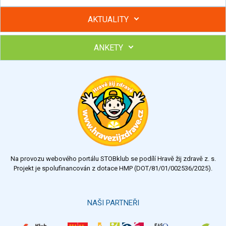
AKTUALITY
ANKETY
Hubněte s podporou lektorky a skupiny v kurzech STOBu
Chcete poradit s hubnutím? Najděte si odborníka STOBu ve
svém regionu
Ohodnoťte program Sebekoučink
výborný
velmi dobrý
dobrý
dostatečný
nedostatečný
Na provozu webového portálu STOBklub se podílí Hravě žij zdravě z. s.
Výsledky
Všechny ankety
Projekt je spolufinancován z dotace HMP (DOT/81/01/002536/2025).
Hlasovat
NAŠI PARTNEŘI