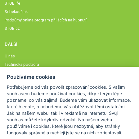
STOBlife
Sebekoučink
Podpůrný online program při lécích na hubnutí
STOB.cz
DALŠÍ
O nás
Technická podpora
Časté dotazy
Používáme cookies
Normy a zásady fungování STOBklubu
Potřebujeme od vás
povolit zpracování cookies
. S vaším
Členové STOBklubu
souhlasem budeme používat cookies, díky kterým lépe
Zásady nakládání s osobními údaji
poznáme,
co vás zajímá
. Budeme vám ukazovat
informace,
které hledáte
, a nebudeme vás obtěžovat těmi ostatními.
Otestujte se
Jak na našem webu, tak i v reklamě na internetu. Svůj
Spočítejte si
souhlas můžete kdykoliv odvolat. Na našem webu
Výzva 52
používáme i cookies, které jsou nezbytné
, aby stránky
fungovaly správně a rychleji jste se na nich zorientovali.