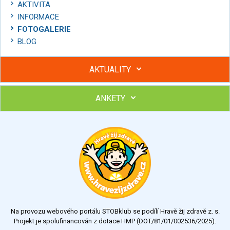
AKTIVITA
INFORMACE
FOTOGALERIE
BLOG
AKTUALITY
ANKETY
Hubněte s podporou lektorky a skupiny v kurzech STOBu
Chcete poradit s hubnutím? Najděte si odborníka STOBu ve
svém regionu
Ohodnoťte program Sebekoučink
výborný
velmi dobrý
dobrý
dostatečný
nedostatečný
Na provozu webového portálu STOBklub se podílí Hravě žij zdravě z. s.
Výsledky
Všechny ankety
Projekt je spolufinancován z dotace HMP (DOT/81/01/002536/2025).