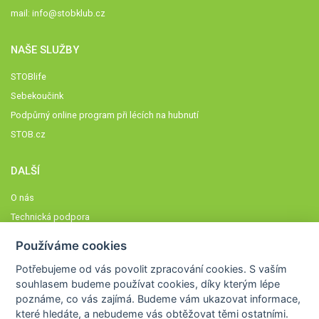
mail:
info@stobklub.cz
NAŠE SLUŽBY
STOBlife
Sebekoučink
Podpůrný online program při lécích na hubnutí
STOB.cz
DALŠÍ
O nás
Technická podpora
Časté dotazy
Používáme cookies
Normy a zásady fungování STOBklubu
Potřebujeme od vás
povolit zpracování cookies
. S vaším
Členové STOBklubu
souhlasem budeme používat cookies, díky kterým lépe
Zásady nakládání s osobními údaji
poznáme,
co vás zajímá
. Budeme vám ukazovat
informace,
které hledáte
, a nebudeme vás obtěžovat těmi ostatními.
Otestujte se