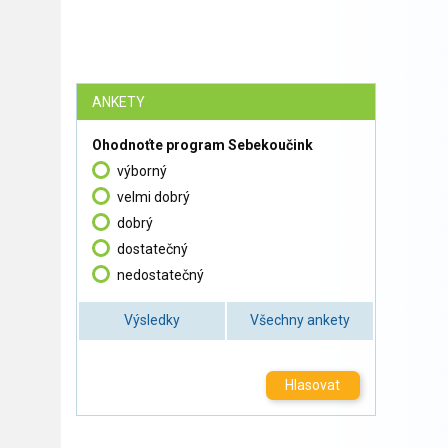
ANKETY
Ohodnoťte program Sebekoučink
výborný
velmi dobrý
dobrý
dostatečný
nedostatečný
Výsledky
Všechny ankety
Hlasovat