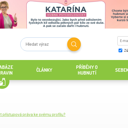
Zů
ABÁZE
PŘÍBĚHY O
ČLÁNKY
SEBE
RAVIN
HUBNUTÍ
it přístupová práva ke svému profilu?