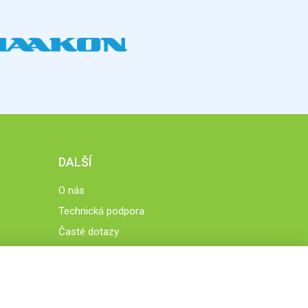
DALŠÍ
O nás
Technická podpora
Časté dotazy
Normy a zásady fungování STOBklubu
Členové STOBklubu
Zásady nakládání s osobními údaji