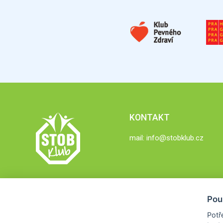
KONTAKT
mail:
info@stobklub.cz
Pou
Potř