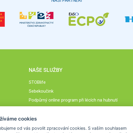
NAŠI PARTNEŘI
NAŠE SLUŽBY
STOBlife
Sebekoučink
Podpůrný online program při lécích na hubnutí
STOB.cz
žíváme cookies
ebujeme od vás
povolit zpracování cookies
. S vaším souhlasem