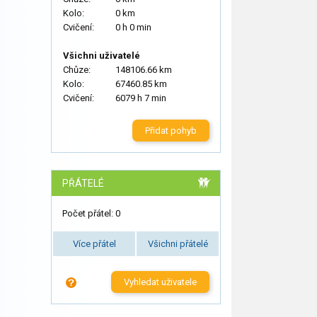
Kolo:
0 km
Cvičení:
0 h 0 min
Všichni uživatelé
Chůze:
148106.66 km
Kolo:
67460.85 km
Cvičení:
6079 h 7 min
Přidat pohyb
PŘÁTELÉ
Počet přátel: 0
Více přátel
Všichni přátelé
Vyhledat uživatele