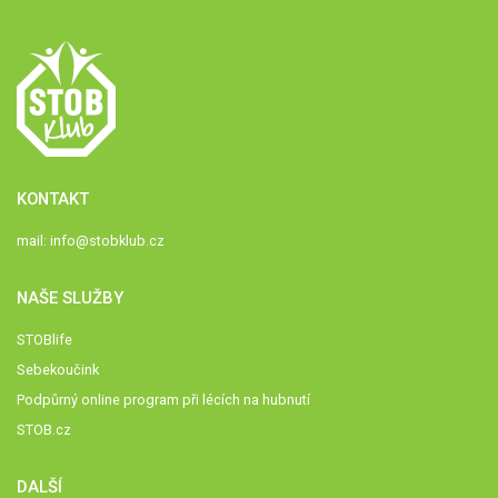
KONTAKT
mail:
info@stobklub.cz
NAŠE SLUŽBY
STOBlife
Sebekoučink
Podpůrný online program při lécích na hubnutí
STOB.cz
DALŠÍ