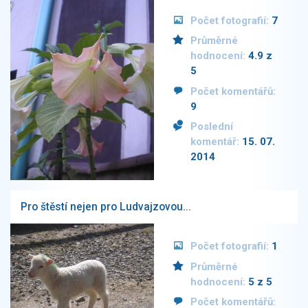
Počet fotografií:
7
Průměrné
hodnocení:
4.9 z
5
Počet komentářů:
9
Poslední
komentář:
15. 07.
2014
Pro štěstí nejen pro Ludvajzovou...
Počet fotografií:
1
Průměrné
hodnocení:
5 z 5
Počet komentářů: