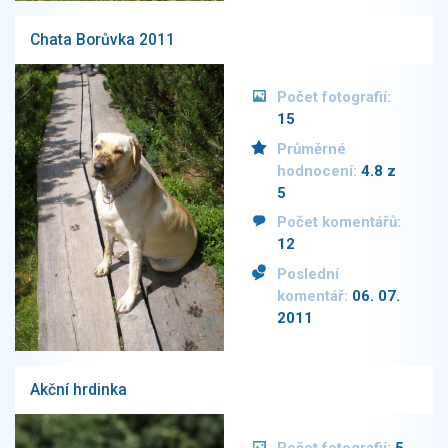
Chata Borůvka 2011
Počet fotografií:
15
Průměrné
hodnocení:
4.8 z
5
Počet komentářů:
12
Poslední
komentář:
06. 07.
2011
Akční hrdinka
Počet fotografií:
5