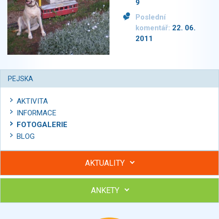
9
Poslední
komentář:
22. 06.
2011
PEJSKA
AKTIVITA
INFORMACE
FOTOGALERIE
BLOG
AKTUALITY
ANKETY
Hubněte s podporou lektorky a skupiny v kurzech STOBu
Chcete poradit s hubnutím? Najděte si odborníka STOBu ve
svém regionu
Ohodnoťte program Sebekoučink