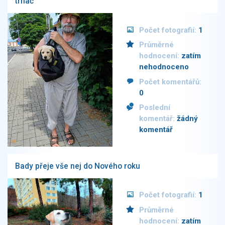
trhač
Počet fotografií:
1
Průměrné
hodnocení:
zatím
nehodnoceno
Počet komentářů:
0
Poslední
komentář:
žádný
komentář
Bady přeje vše nej do Nového roku
Počet fotografií:
1
Průměrné
hodnocení:
zatím