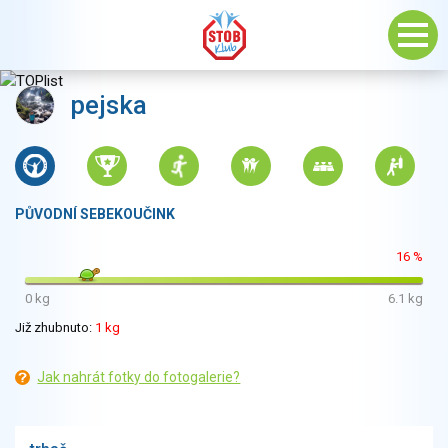
pejska
PŮVODNÍ SEBEKOUČINK
16 %
0 kg
6.1 kg
Již zhubnuto:
1 kg
Jak nahrát fotky do fotogalerie?