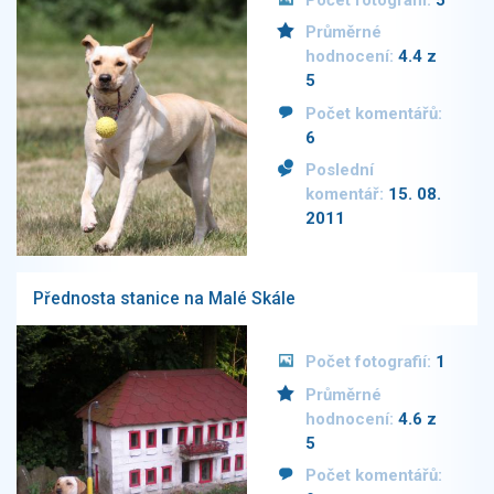
Průměrné
hodnocení:
4.4 z
5
Počet komentářů:
6
Poslední
komentář:
15. 08.
2011
Přednosta stanice na Malé Skále
Počet fotografií:
1
Průměrné
hodnocení:
4.6 z
5
Počet komentářů: