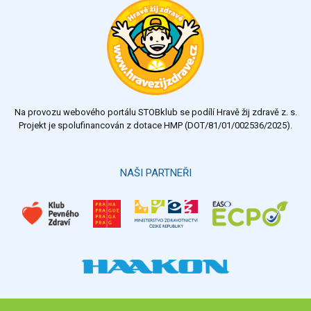
výborný
velmi dobrý
dobrý
dostatečný
nedostatečný
Na provozu webového portálu STOBklub se podílí Hravě žij zdravě z. s.
Výsledky
Všechny ankety
Projekt je spolufinancován z dotace HMP (DOT/81/01/002536/2025).
Hlasovat
NAŠI PARTNEŘI