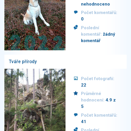
nehodnoceno
Počet komentářů:
0
Poslední
komentář:
žádný
komentář
Tváře přírody
Počet fotografií:
22
Průměrné
hodnocení:
4.9 z
5
Počet komentářů:
41
Poslední