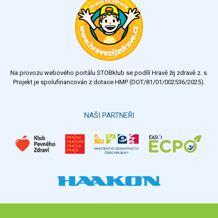
výborný
velmi dobrý
dobrý
dostatečný
nedostatečný
Na provozu webového portálu STOBklub se podílí Hravě žij zdravě z. s.
Výsledky
Všechny ankety
Projekt je spolufinancován z dotace HMP (DOT/81/01/002536/2025).
Hlasovat
NAŠI PARTNEŘI