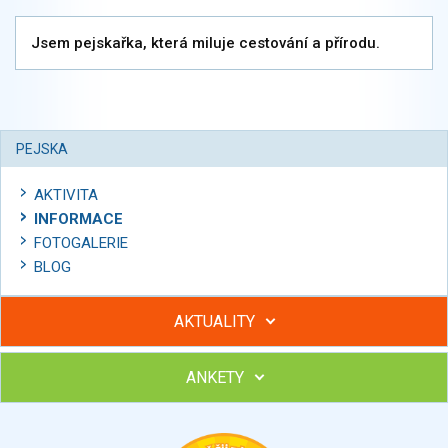
Jsem pejskařka, která miluje cestování a přírodu.
PEJSKA
AKTIVITA
INFORMACE
FOTOGALERIE
BLOG
AKTUALITY
ANKETY
Hubněte s podporou lektorky a skupiny v kurzech STOBu
Chcete poradit s hubnutím? Najděte si odborníka STOBu ve
svém regionu
Ohodnoťte program Sebekoučink