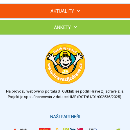
AKTUALITY
ANKETY
Hubněte s podporou lektorky a skupiny v kurzech STOBu
Chcete poradit s hubnutím? Najděte si odborníka STOBu ve
svém regionu
Ohodnoťte program Sebekoučink
výborný
velmi dobrý
dobrý
dostatečný
nedostatečný
Na provozu webového portálu STOBklub se podílí Hravě žij zdravě z. s.
Výsledky
Všechny ankety
Projekt je spolufinancován z dotace HMP (DOT/81/01/002536/2025).
Hlasovat
NAŠI PARTNEŘI