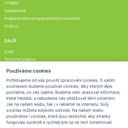
STOBlife
Sebekoučink
Podpůrný online program při lécích na hubnutí
STOB.cz
DALŠÍ
O nás
Technická podpora
Časté dotazy
Používáme cookies
Normy a zásady fungování STOBklubu
Potřebujeme od vás
povolit zpracování cookies
. S vaším
Členové STOBklubu
souhlasem budeme používat cookies, díky kterým lépe
Zásady nakládání s osobními údaji
poznáme,
co vás zajímá
. Budeme vám ukazovat
informace,
které hledáte
, a nebudeme vás obtěžovat těmi ostatními.
Otestujte se
Jak na našem webu, tak i v reklamě na internetu. Svůj
Spočítejte si
souhlas můžete kdykoliv odvolat. Na našem webu
Výzva 52
používáme i cookies, které jsou nezbytné
, aby stránky
fungovaly správně a rychleji jste se na nich zorientovali.