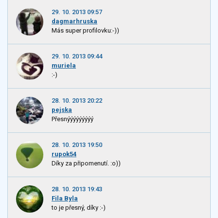
29. 10. 2013 09:57
dagmarhruska
Más super profilovku:-))
29. 10. 2013 09:44
muriela
:-)
28. 10. 2013 20:22
pejska
Přesnýýýýýýýýý
28. 10. 2013 19:50
rupok54
Díky za připomenutí. :o))
28. 10. 2013 19:43
Fila Byla
to je přesný, díky :-)