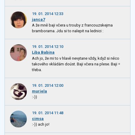
19. 01. 2014 12:33
janca7
A že mně baji včera u trouby z francouzskejma
bramborama. Jdu si to nalepit na lednici :
19. 01. 2014 12:10
Liba Babina
Ach jo, že mi to v hlavě nevytane vždy, když si něco
takového vkládám doúst. Baji včera na plese. Baji =
třeba.
19. 01. 2014 12:00
muriela
:-))
19. 01. 2014 11:48
cimsa
:-)) ach jo!