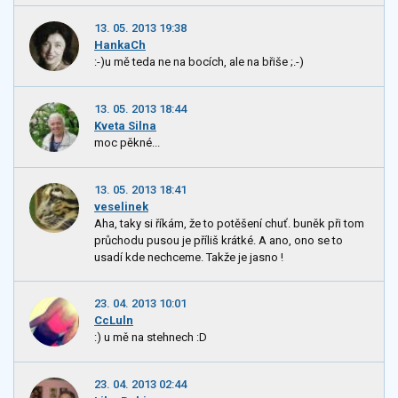
13. 05. 2013 19:38
HankaCh
:-)u mě teda ne na bocích, ale na břiše ;.-)
13. 05. 2013 18:44
Kveta Silna
moc pěkné...
13. 05. 2013 18:41
veselinek
Aha, taky si říkám, že to potěšení chuť. buněk při tom
průchodu pusou je příliš krátké. A ano, ono se to
usadí kde nechceme. Takže je jasno !
23. 04. 2013 10:01
CcLuln
:) u mě na stehnech :D
23. 04. 2013 02:44