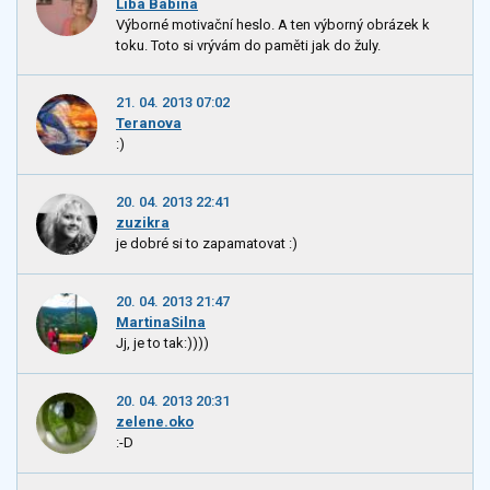
Liba Babina
Výborné motivační heslo. A ten výborný obrázek k
toku. Toto si vrývám do paměti jak do žuly.
21. 04. 2013 07:02
Teranova
:)
20. 04. 2013 22:41
zuzikra
je dobré si to zapamatovat :)
20. 04. 2013 21:47
MartinaSilna
Jj, je to tak:))))
20. 04. 2013 20:31
zelene.oko
:-D