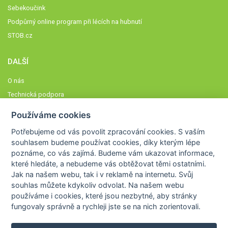
Sebekoučink
Podpůrný online program při lécích na hubnutí
STOB.cz
DALŠÍ
O nás
Technická podpora
Časté dotazy
Používáme cookies
Normy a zásady fungování STOBklubu
Potřebujeme od vás
povolit zpracování cookies
. S vaším
Členové STOBklubu
souhlasem budeme používat cookies, díky kterým lépe
Zásady nakládání s osobními údaji
poznáme,
co vás zajímá
. Budeme vám ukazovat
informace,
které hledáte
, a nebudeme vás obtěžovat těmi ostatními.
Otestujte se
Jak na našem webu, tak i v reklamě na internetu. Svůj
Spočítejte si
souhlas můžete kdykoliv odvolat. Na našem webu
Výzva 52
používáme i cookies, které jsou nezbytné
, aby stránky
fungovaly správně a rychleji jste se na nich zorientovali.