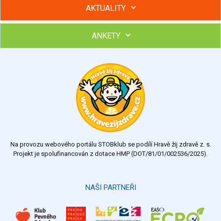
AKTUALITY
ANKETY
Hubněte s podporou lektorky a skupiny v kurzech STOBu
Chcete poradit s hubnutím? Najděte si odborníka STOBu ve
svém regionu
Ohodnoťte program Sebekoučink
výborný
velmi dobrý
dobrý
dostatečný
nedostatečný
Na provozu webového portálu STOBklub se podílí Hravě žij zdravě z. s.
Výsledky
Všechny ankety
Projekt je spolufinancován z dotace HMP (DOT/81/01/002536/2025).
Hlasovat
NAŠI PARTNEŘI