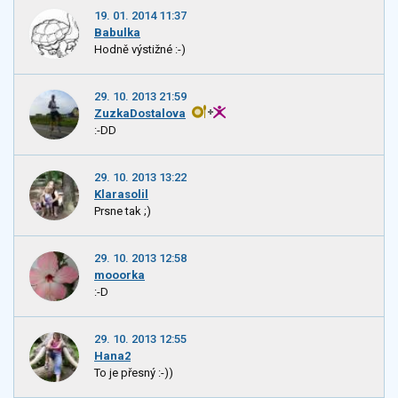
19. 01. 2014 11:37
Babulka
Hodně výstižné :-)
29. 10. 2013 21:59
ZuzkaDostalova
:-DD
29. 10. 2013 13:22
Klarasolil
Prsne tak ;)
29. 10. 2013 12:58
mooorka
:-D
29. 10. 2013 12:55
Hana2
To je přesný :-))