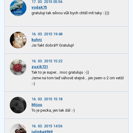
17. 03. 2015 05:56
vodak75
gratuluji tak silnou vůli bych chtěl mít taky :-)))
16. 03. 2015 19:48
kuhnj
Jsi fakt dobrá!!! Gratuluji!
16. 03. 2015 15:22
zuzik721
Tak to je super... moc gratuluju :-))
Jsme na tom teď váhově stejně... jen jsem o 2 cm vetší
:-)
16. 03. 2015 15:18
Mijuu
To je pecka, jen tak dál :-)
16. 03. 2015 14:56
julinka6969