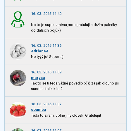
16. 03. 2015 11:40
No to je super změna,moc gratuluji a držím palečky
do dalších bojů:-)
16. 03. 2015 11:36
AdrianaA
No týýý jo! Super :-)
16. 03. 2015 11:09
marysa
Tak to se ti teda vážně povedlo :-))) za jak dlouho jsi
sundala tolik kilo ?
16. 03. 2015 11:07
coumba
Teda to zírám, úplně jiný člověk. Gratuluju!
16. 03. 2015 11:07