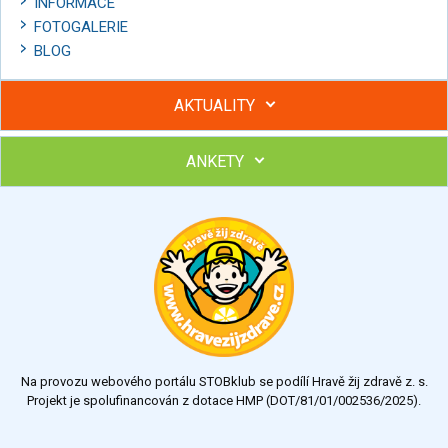
INFORMACE
FOTOGALERIE
BLOG
AKTUALITY
ANKETY
Hubněte s podporou lektorky a skupiny v kurzech STOBu
Chcete poradit s hubnutím? Najděte si odborníka STOBu ve
svém regionu
Ohodnoťte program Sebekoučink
výborný
velmi dobrý
dobrý
dostatečný
nedostatečný
Na provozu webového portálu STOBklub se podílí Hravě žij zdravě z. s.
Výsledky
Všechny ankety
Projekt je spolufinancován z dotace HMP (DOT/81/01/002536/2025).