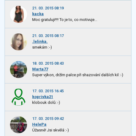
21. 03. 2015 08:19
kacka
Moc gratuluji!!!! To je to, co motivuje...
21. 03. 2015 08:17
.lelinka.
smekám :-)
18. 03. 2015 08:43
Marta77
Super výkon, držím palce při shazování dalších kil :-)
17. 03. 2015 16:45
koprivka21
klobouk dolů :-)
17. 03. 2015 09:42
HelePa
Úžasné! Jsi skvělá :-)