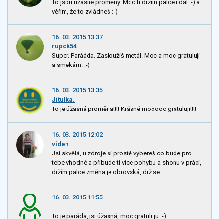
To jsou úžasné proměny. Moc ti držím palce i dál :-) a
věřím, že to zvládneš :-)
16. 03. 2015 13:37
rupok54
Super. Parááda. Zasloužíš metál. Moc a moc gratuluji
a smekám. :-)
16. 03. 2015 13:35
Jitulka.
To je úžasná proměna!!!! Krásné mooooc gratuluji!!!!
16. 03. 2015 12:02
viden
Jsi skvělá, u zdroje si prostě vybereš co bude pro
tebe vhodné a přibude ti více pohybu a shonu v práci,
držím palce změna je obrovská, drž se
16. 03. 2015 11:55
To je paráda, jsi úžasná, moc gratuluju :-)