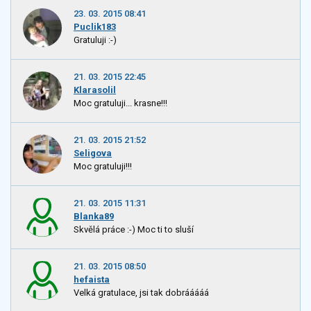
23. 03. 2015 08:41
Puclik183
Gratuluji :-)
21. 03. 2015 22:45
Klarasolil
Moc gratuluji... krasne!!!
21. 03. 2015 21:52
Seligova
Moc gratuluji!!!
21. 03. 2015 11:31
Blanka89
Skvělá práce :-) Moc ti to sluší
21. 03. 2015 08:50
hefaista
Velká gratulace, jsi tak dobrááááá