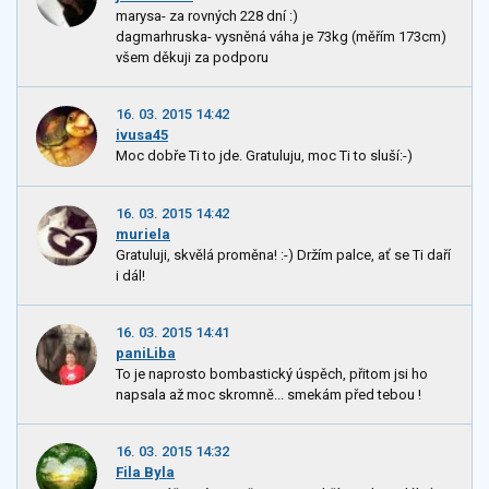
marysa- za rovných 228 dní :)
dagmarhruska- vysněná váha je 73kg (měřím 173cm)
všem děkuji za podporu
16. 03. 2015 14:42
ivusa45
Moc dobře Ti to jde. Gratuluju, moc Ti to sluší:-)
16. 03. 2015 14:42
muriela
Gratuluji, skvělá proměna! :-) Držím palce, ať se Ti daří
i dál!
16. 03. 2015 14:41
paniLiba
To je naprosto bombastický úspěch, přitom jsi ho
napsala až moc skromně... smekám před tebou !
16. 03. 2015 14:32
Fila Byla