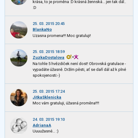
krása, to je proměna :D krásná žennská... jen tak dál..
:D
25. 03. 2015 20:45
BlankaNo
Uzasna promena!!! Moc gratuluji!
25. 03. 2015 18:59
ZuzkaDostalova
Na tohle 5 hvězdiček není dost! Obrovská gratulace -
vypadáte úžasně. Držím pěsti, ať se daří dál až k plné
spokojenosti:-)
25. 03. 2015 17:24
JitkaSklenicka
Moc vám gratuluji, úžasná proměna!!!!
24. 03. 2015 19:10
AdrianaA
Uuuužasné... :)