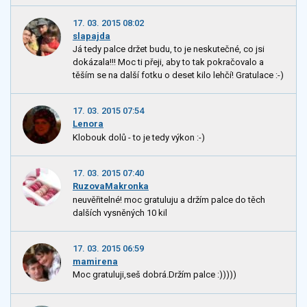
17. 03. 2015 08:02
slapajda
Já tedy palce držet budu, to je neskutečné, co jsi
dokázala!!! Moc ti přeji, aby to tak pokračovalo a
těším se na další fotku o deset kilo lehčí! Gratulace :-)
17. 03. 2015 07:54
Lenora
Klobouk dolů - to je tedy výkon :-)
17. 03. 2015 07:40
RuzovaMakronka
neuvěřitelné! moc gratuluju a držím palce do těch
dalších vysněných 10 kil
17. 03. 2015 06:59
mamirena
Moc gratuluji,seš dobrá.Držím palce :)))))