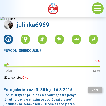
julinka6969
PŮVODNÍ SEBEKOUČINK
0 %
0 kg
12 kg
Již zhubnuto:
0 kg
Fotogalerie:
rozdíl -30 kg , 16.3.2015
Zpět
Popis:
Už týden já i prcek marodíme,takže pohyb
téměř nulový,ale snažím se dodržovat alespoň
jídelníček na sebekoučinku.Dneska ráno jsem si