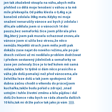
jen tak zkušebně stoupla na váhu,abych měla
přehled co dělá moje lenošení s váhou a ta mě
mile překvapila.Od pátku klesla o 0,4kg a já
konečně zdolala 30kg metu.Kdyby mi moje
snažení nenarušily vánoce asi bych jí zdolala i
dřív,ale udělala jsem si o vánocích 14 dní
pauzu,bez semaforků.Sice jsem přibrala přes
3kg,který jsem pak musela schazovat znovu,ale
vánoce jsem si užila bez stresu,že něco
nemůžu.Největší strach jsem měla jestli pak
dokážu zase najet do nového režimu,ale po pár
dnech cvičení už mi nedělalo problém dodržovat
i předem sestavený jídelníček a semaforky se
zase jen zelenaly.Sice je to teď kolem mě samá
oslava,takže 1x týdně si dám něco prasícího a
váha jde dolů pomaleji než před vánocema,ale
želvička leze dolů a tak jsem spokojená.Od
dubna začnu chodit o víkendu do práce(jsem
kuchařka,takže budu pořád u zdroje) ,snad
ustojím i tuhle životní změnu a kila půjdou i dál
dolů.Do konce roku bych se ráda zbavila dalších
10 kilo,tak mi držte palce tak jako já vám :)))).