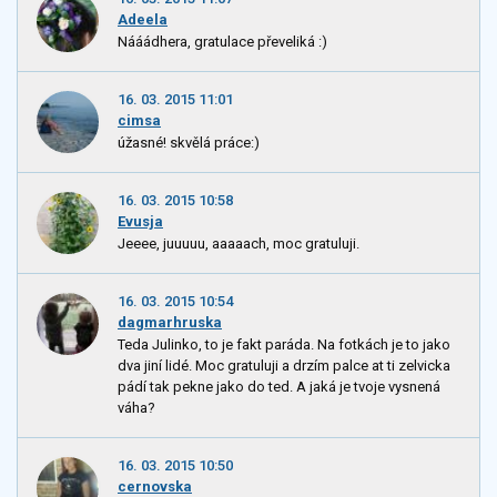
Adeela
Nááádhera, gratulace převeliká :)
16. 03. 2015 11:01
cimsa
úžasné! skvělá práce:)
16. 03. 2015 10:58
Evusja
Jeeee, juuuuu, aaaaach, moc gratuluji.
16. 03. 2015 10:54
dagmarhruska
Teda Julinko, to je fakt paráda. Na fotkách je to jako
dva jiní lidé. Moc gratuluji a drzím palce at ti zelvicka
pádí tak pekne jako do ted. A jaká je tvoje vysnená
váha?
16. 03. 2015 10:50
cernovska