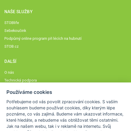
NAŠE SLUŽBY
STOBlife
Sebekoučink
Podpůrný online program při lécích na hubnutí
STOB.cz
DALŠÍ
O nás
Technická podpora
Časté dotazy
Používáme cookies
Normy a zásady fungování STOBklubu
Potřebujeme od vás
povolit zpracování cookies
. S vaším
Členové STOBklubu
souhlasem budeme používat cookies, díky kterým lépe
Zásady nakládání s osobními údaji
poznáme,
co vás zajímá
. Budeme vám ukazovat
informace,
které hledáte
, a nebudeme vás obtěžovat těmi ostatními.
Otestujte se
Jak na našem webu, tak i v reklamě na internetu. Svůj
Spočítejte si