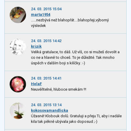
24. 03. 2015 15:04
marta1954
......nezbývá než blahopřát....blahopřeji,výborný
výsledek
24. 03. 2015 14:42
krizik
Veliká gratulace, to dáš. Už víš, co si mužeš dovolit a
co ne a hlavně to chceš. To je důležité. Tak mnoho
úspěch v dalším boji s kilíčky. :-)
24. 03. 2015 14:41
HelaF
Neuvěřitelné, hluboce smekám !!!
24. 03. 2015 13:14
kokosovamandlicka
Úžasné! Klobouk dolů. Gratuluji a přeju Ti, aby i nadále
kila tak pěkně ubývala jako doposud ;-)