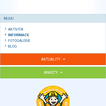
MIJUU
AKTIVITA
INFORMACE
FOTOGALERIE
BLOG
AKTUALITY
ANKETY
Hubněte s podporou lektorky a skupiny v kurzech STOBu
Chcete poradit s hubnutím? Najděte si odborníka STOBu ve
svém regionu
Ohodnoťte program Sebekoučink
výborný
velmi dobrý
dobrý