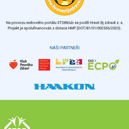
dostatečný
nedostatečný
Na provozu webového portálu STOBklub se podílí Hravě žij zdravě z. s.
Výsledky
Všechny ankety
Projekt je spolufinancován z dotace HMP (DOT/81/01/002536/2025).
Hlasovat
NAŠI PARTNEŘI