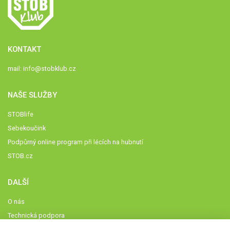
KONTAKT
mail:
info@stobklub.cz
NAŠE SLUŽBY
STOBlife
Sebekoučink
Podpůrný online program při lécích na hubnutí
STOB.cz
DALŠÍ
O nás
Technická podpora
Časté dotazy