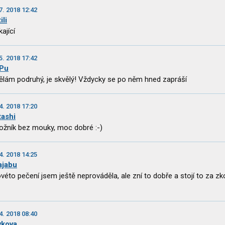
7. 2018 12:42
ili
ající
5. 2018 17:42
kPu
ělám podruhý, je skvělý! Vždycky se po něm hned zapráší
4. 2018 17:20
tashi
ožník bez mouky, moc dobré :-)
4. 2018 14:25
ajabu
véto pečení jsem ještě neprováděla, ale zní to dobře a stojí to za zk
4. 2018 08:40
vkova