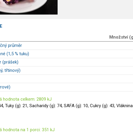
E
Množství (
učný průměr
né (1,5 % tuku)
 (prášek)
ý, třtinový)
yrové)
á hodnota celkem: 2809 kJ
44, Tuky (g): 21, Sacharidy (g): 74, SAFA (g): 10, Cukry (g): 43, Vláknina
á hodnota na 1 porci: 351 kJ