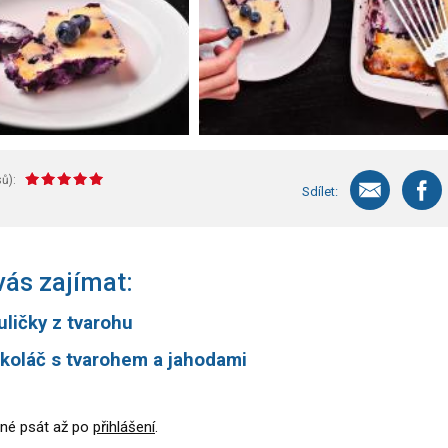
ů):
Sdílet:
ás zajímat:
uličky z tvarohu
 koláč s tvarohem a jahodami
né psát až po
přihlášení
.