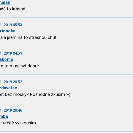
nalan
dá to krásně.
1. 2019 05:53
ridacka
ala jsem na to strasnou chut
1. 2019 04:51
akomo
 to musí být dobré
1. 2019 20:52
zdavatse
rt bez mouky? Rozhodně zkusím :-).
1. 2019 20:46
mba
e určitě vyzkouším.