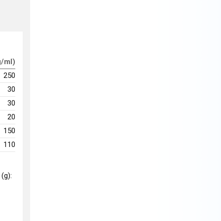
g/ml)
250
30
30
20
150
110
 (g):