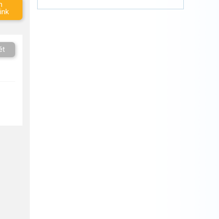
m
ink
ět