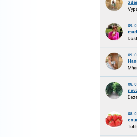
zde
Vypa
09. 0
mad
Dost
09. 0
Han
Mňam
08. 0
nev
Deze
08. 0
cou
Tohl