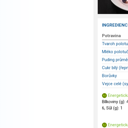
INGREDIENC
Potravina
Tvaroh polot
Mléko polotuč
Puding průměr
Cukr bílý (řepn
Borůvky
Vejce celé (s
Energetick
Bílkoviny (g): 
6, Sůl (g): 1
Energetick