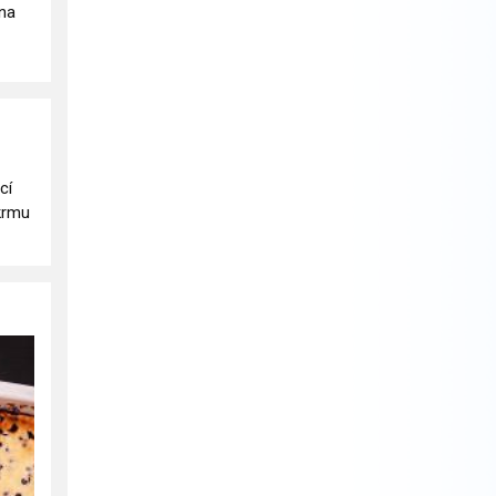
ina
cí
krmu