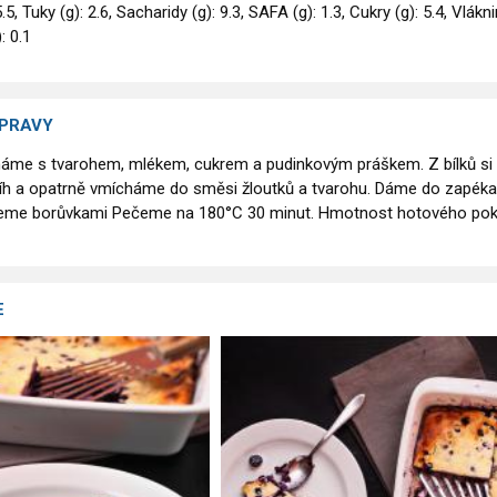
5.5, Tuky (g): 2.6, Sacharidy (g): 9.3, SAFA (g): 1.3, Cukry (g): 5.4, Vlákn
): 0.1
ÍPRAVY
háme s tvarohem, mlékem, cukrem a pudinkovým práškem. Z bílků si
íh a opatrně vmícháme do směsi žloutků a tvarohu. Dáme do zapéka
eme borůvkami Pečeme na 180°C 30 minut. Hmotnost hotového po
E