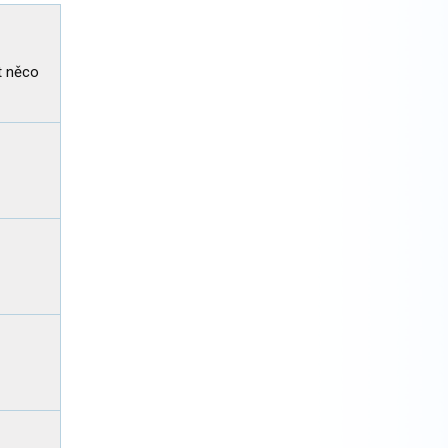
t něco