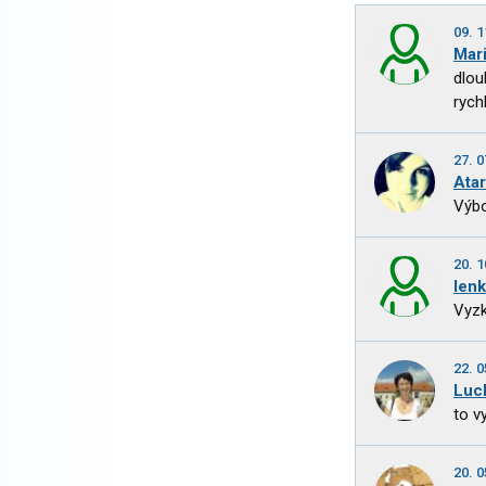
09. 1
Mar
dlou
rych
27. 0
Atar
Výbo
20. 1
len
Vyzk
22. 0
Luc
to v
20. 0