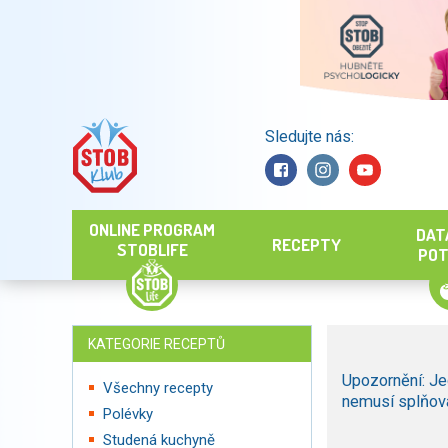
Sledujte nás:
Hledat
ONLINE PROGRAM
DAT
RECEPTY
STOBLIFE
POT
KATEGORIE RECEPTŮ
Upozornění: Je
Všechny recepty
nemusí splňova
Polévky
Studená kuchyně