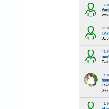
18. 0
Vant
Vynik
03. 0
Evi
Už d
16. 0
mar
Tvar
16. 0
han
Tako
Díky.
16. 0
eka