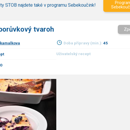
Progra
ty STOB najdete také v programu Sebekoučink!
Sebekouč
borůvkový tvaroh
Zp
kamalkova
Doba přípravy (min.):
45
Uživatelský recept
pt
00