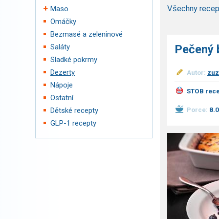
Všechny recep
Maso
Omáčky
Bezmasé a zeleninové
Saláty
Pečený 
Sladké pokrmy
Dezerty
Autor:
zuz
Nápoje
STOB rece
Ostatní
Porce:
8.
Dětské recepty
GLP-1 recepty