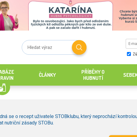
Zů
ABÁZE
PŘÍBĚHY O
ČLÁNKY
SEBE
RAVIN
HUBNUTÍ
dná se o recept uživatele STOBklubu, který neprochází kontrolou
t nutriční zásady STOBu.