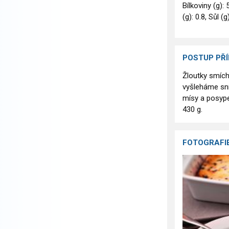
Bílkoviny (g): 
(g): 0.8, Sůl (g
POSTUP PŘ
Žloutky smíc
vyšleháme sn
mísy a posyp
430 g.
FOTOGRAFI