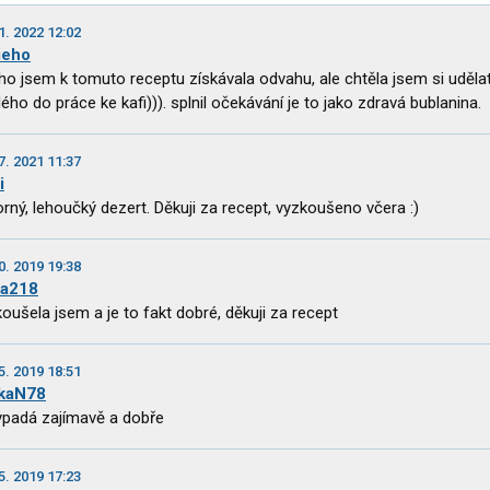
1. 2022 12:02
ieho
ho jsem k tomuto receptu získávala odvahu, ale chtěla jsem si uděla
lého do práce ke kafi))). splnil očekávání je to jako zdravá bublanina.
7. 2021 11:37
i
rný, lehoučký dezert. Děkuji za recept, vyzkoušeno včera :)
0. 2019 19:38
ka218
oušela jsem a je to fakt dobré, děkuji za recept
5. 2019 18:51
kaN78
ypadá zajímavě a dobře
5. 2019 17:23