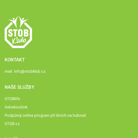
KONTAKT
mail:
info@stobklub.cz
NAŠE SLUŽBY
STOBlife
Sebekoučink
Podpůrný online program při lécích na hubnutí
STOB.cz