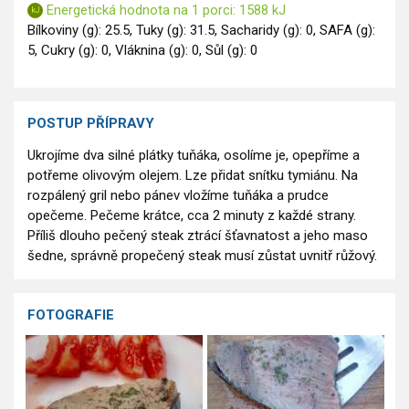
Energetická hodnota na 1 porci: 1588 kJ
Bílkoviny (g): 25.5, Tuky (g): 31.5, Sacharidy (g): 0, SAFA (g):
5, Cukry (g): 0, Vláknina (g): 0, Sůl (g): 0
POSTUP PŘÍPRAVY
Ukrojíme dva silné plátky tuňáka, osolíme je, opepříme a
potřeme olivovým olejem. Lze přidat snítku tymiánu. Na
rozpálený gril nebo pánev vložíme tuňáka a prudce
opečeme. Pečeme krátce, cca 2 minuty z každé strany.
Příliš dlouho pečený steak ztrácí šťavnatost a jeho maso
šedne, správně propečený steak musí zůstat uvnitř růžový.
FOTOGRAFIE