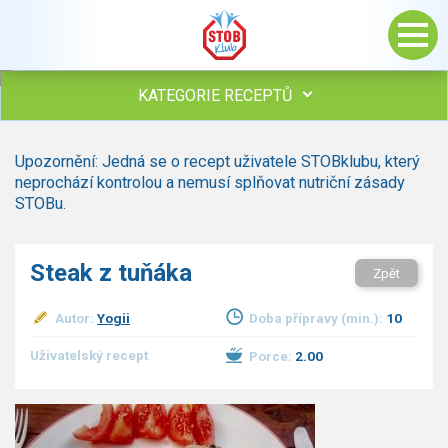
KATEGORIE RECEPTŮ
Všechny recepty
Upozornění: Jedná se o recept uživatele STOBklubu, který
Polévky
neprochází kontrolou a nemusí splňovat nutriční zásady
Studená kuchyně
STOBu.
Maso
drůbež
Steak z tuňáka
Zpět
hovězí, telecí
vepřové
Autor:
Yogii
Doba přípravy (min.):
10
vnitřnosti
ryby
Uživatelský recept
Porce:
2.00
zvěřina
ostatní maso
Omáčky
Bezmasé a zeleninové