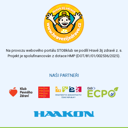
Na provozu webového portálu STOBklub se podílí Hravě žij zdravě z. s.
Projekt je spolufinancován z dotace HMP (DOT/81/01/002536/2025).
NAŠI PARTNEŘI