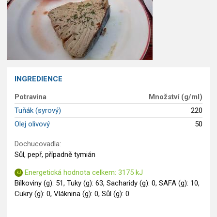
Saláty
Sladké pokrmy
Dezerty
Nápoje
Ostatní
Dětské recepty
INGREDIENCE
GLP-1 recepty
Potravina
Množství (g/ml)
Tuňák (syrový)
220
Olej olivový
50
Dochucovadla:
Sůl, pepř, případně tymián
Energetická hodnota celkem: 3175 kJ
Bílkoviny (g): 51, Tuky (g): 63, Sacharidy (g): 0, SAFA (g): 10,
Cukry (g): 0, Vláknina (g): 0, Sůl (g): 0