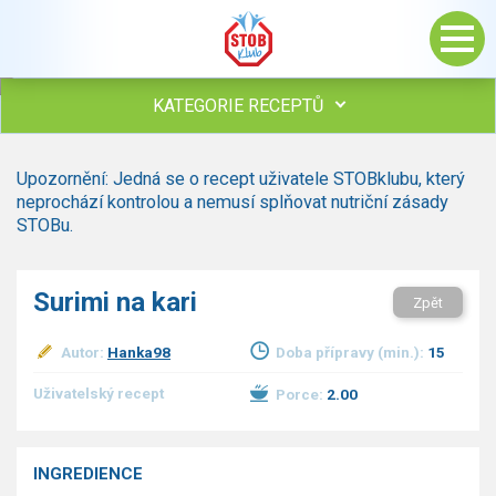
KATEGORIE RECEPTŮ
Všechny recepty
Upozornění: Jedná se o recept uživatele STOBklubu, který
Polévky
neprochází kontrolou a nemusí splňovat nutriční zásady
Studená kuchyně
STOBu.
Maso
drůbež
Surimi na kari
Zpět
hovězí, telecí
vepřové
Autor:
Hanka98
Doba přípravy (min.):
15
vnitřnosti
ryby
Uživatelský recept
Porce:
2.00
zvěřina
ostatní maso
Omáčky
INGREDIENCE
Bezmasé a zeleninové