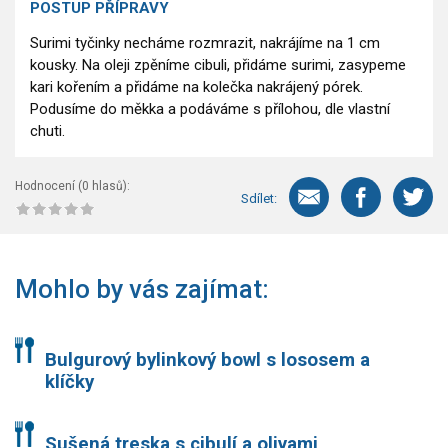
POSTUP PŘÍPRAVY
Surimi tyčinky necháme rozmrazit, nakrájíme na 1 cm
kousky. Na oleji zpěníme cibuli, přidáme surimi, zasypeme
kari kořením a přidáme na kolečka nakrájený pórek.
Podusíme do měkka a podáváme s přílohou, dle vlastní
chuti.
Hodnocení (
0
hlasů):
Sdílet:
Mohlo by vás zajímat:
Bulgurový bylinkový bowl s lososem a
klíčky
Sušená treska s cibulí a olivami