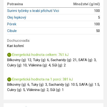
Potravina
Množství (g/ml)
Saláty
Surimi tyčinky s krabí příchutí Vici
100
Sladké pokrmy
Olej řepkový
5
Dezerty
Pórek
100
Nápoje
Ostatní
Cibule
50
Dětské recepty
Dochucovadla:
GLP-1 recepty
Kari koření
Energetická hodnota celkem: 761 kJ
Bílkoviny (g): 12, Tuky (g): 6, Sacharidy (g): 21, SAFA (g): 3,
Cukry (g): 10, Vláknina (g): 4, Sůl (g): 2
Energetická hodnota na 1 porci: 381 kJ
Bílkoviny (g): 6, Tuky (g): 3, Sacharidy (g): 10.5, SAFA (g): 1.5,
Cukry (g): 5, Vláknina (g): 2, Sůl (g): 1