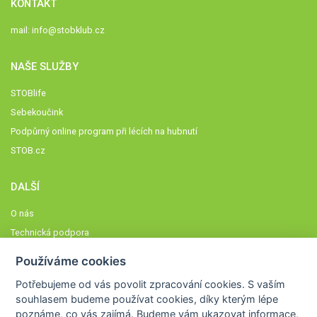
KONTAKT
mail:
info@stobklub.cz
NAŠE SLUŽBY
STOBlife
Sebekoučink
Podpůrný online program při lécích na hubnutí
STOB.cz
DALŠÍ
O nás
Technická podpora
Časté dotazy
Používáme cookies
Normy a zásady fungování STOBklubu
Potřebujeme od vás
povolit zpracování cookies
. S vaším
Členové STOBklubu
souhlasem budeme používat cookies, díky kterým lépe
Zásady nakládání s osobními údaji
poznáme,
co vás zajímá
. Budeme vám ukazovat
informace,