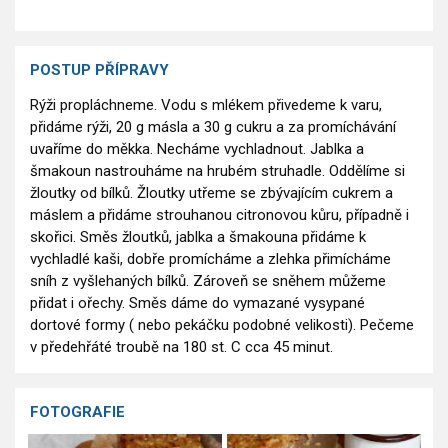
POSTUP PŘÍPRAVY
Rýži propláchneme. Vodu s mlékem přivedeme k varu,
přidáme rýži, 20 g másla a 30 g cukru a za promíchávání
uvaříme do měkka. Necháme vychladnout. Jablka a
šmakoun nastrouháme na hrubém struhadle. Oddělíme si
žloutky od bílků. Žloutky utřeme se zbývajícím cukrem a
máslem a přidáme strouhanou citronovou kůru, případně i
skořici. Směs žloutků, jablka a šmakouna přidáme k
vychladlé kaši, dobře promícháme a zlehka přimícháme
sníh z vyšlehaných bílků. Zároveň se sněhem můžeme
přidat i ořechy. Směs dáme do vymazané vysypané
dortové formy ( nebo pekáčku podobné velikosti). Pečeme
v předehřáté troubě na 180 st. C cca 45 minut.
FOTOGRAFIE