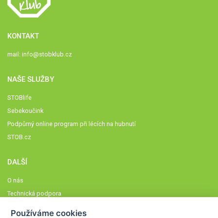
KONTAKT
mail:
info@stobklub.cz
NAŠE SLUŽBY
STOBlife
Sebekoučink
Podpůrný online program při lécích na hubnutí
STOB.cz
DALŠÍ
O nás
Technická podpora
Časté dotazy
Používáme cookies