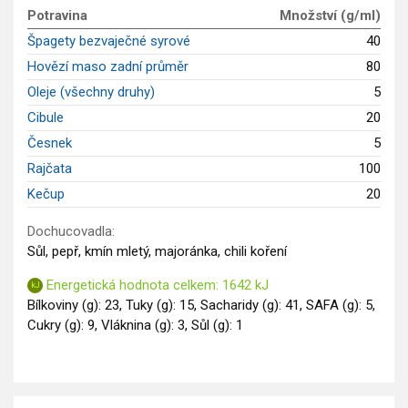
Potravina
Množství (g/ml)
Saláty
Špagety bezvaječné syrové
40
Sladké pokrmy
Hovězí maso zadní průměr
80
Dezerty
Oleje (všechny druhy)
5
Nápoje
Ostatní
Cibule
20
Dětské recepty
Česnek
5
GLP-1 recepty
Rajčata
100
Kečup
20
Dochucovadla:
Sůl, pepř, kmín mletý, majoránka, chili koření
Energetická hodnota celkem: 1642 kJ
Bílkoviny (g): 23, Tuky (g): 15, Sacharidy (g): 41, SAFA (g): 5,
Cukry (g): 9, Vláknina (g): 3, Sůl (g): 1