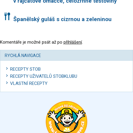
v rajčatové omáčce, celozrnné těstoviny
Španělský guláš s cizrnou a zeleninou
Komentáře je možné psát až po
přihlášení
.
RYCHLÁ NAVIGACE
RECEPTY STOB
RECEPTY UŽIVATELŮ STOBKLUBU
VLASTNÍ RECEPTY