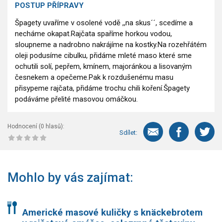
POSTUP PŘÍPRAVY
Špagety uvaříme v osolené vodě ,,na skus´´, scedíme a
necháme okapat.Rajčata spaříme horkou vodou,
sloupneme a nadrobno nakrájíme na kostky.Na rozehřátém
oleji podusíme cibulku, přidáme mleté maso které sme
ochutili solí, pepřem, kmínem, majoránkou a lisovaným
česnekem a opečeme.Pak k rozdušenému masu
přisypeme rajčata, přidáme trochu chili koření.Špagety
podáváme přelité masovou omáčkou.
Hodnocení (
0
hlasů):
Sdílet:
Mohlo by vás zajímat:
Americké masové kuličky s knäckebrotem