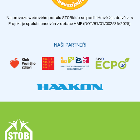
Na provozu webového portálu STOBklub se podílí Hravě žij zdravě z. s.
Projekt je spolufinancován z dotace HMP (DOT/81/01/002536/2025).
NAŠI PARTNEŘI