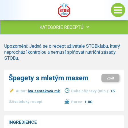
KATEGORIE RECEPTŮ
Všechny recepty
Upozornění: Jedná se o recept uživatele STOBklubu, který
Polévky
neprochází kontrolou a nemusí splňovat nutriční zásady
Studená kuchyně
STOBu.
Maso
drůbež
Špagety s mletým masem
Zpět
hovězí, telecí
vepřové
Autor:
iva.sestakova.mk
Doba přípravy (min.):
15
vnitřnosti
ryby
Uživatelský recept
Porce:
1.00
zvěřina
ostatní maso
Omáčky
INGREDIENCE
Bezmasé a zeleninové