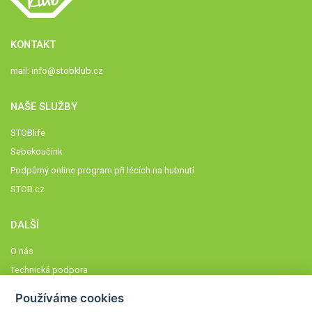
KONTAKT
mail:
info@stobklub.cz
NAŠE SLUŽBY
STOBlife
Sebekoučink
Podpůrný online program při lécích na hubnutí
STOB.cz
DALŠÍ
O nás
Technická podpora
Časté dotazy
Používáme cookies
Normy a zásady fungování STOBklubu