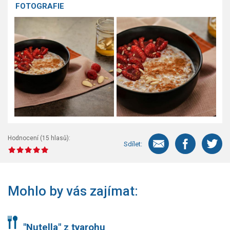
FOTOGRAFIE
Hodnocení (
15
hlasů):
Sdílet:
Mohlo by vás zajímat:
"Nutella" z tvarohu