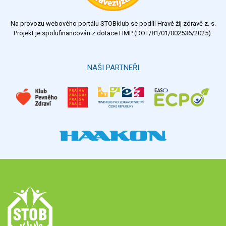
Na provozu webového portálu STOBklub se podílí Hravě žij zdravě z. s.
Projekt je spolufinancován z dotace HMP (DOT/81/01/002536/2025).
NAŠI PARTNEŘI