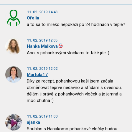
11. 02. 2019 14:43
Ofelia
a to sa to mlieko nepokazí po 24 hodinách v teple?
11. 02. 2019 12:05
Hanka Malkova
Ano, s pohankovými vločkami to také jde :)
11. 02. 2019 12:02
Martula17
Díky za recept, pohankovou kaši jsem začala
obměňovat teprve nedávno a střídám s ovesnou,
dělám ji právě z pohankových vloček a je jemná a
moc chutná :)
11. 02. 2019 11:00
ajanka
Souhlas s Hanakomo pohankové vločky budou