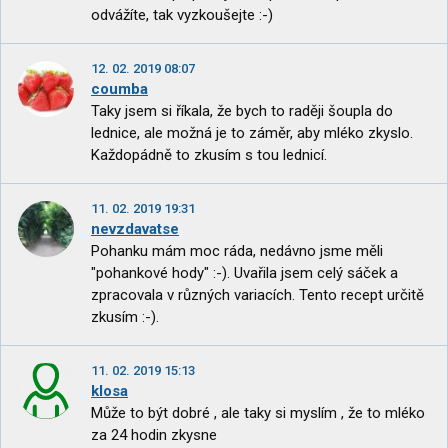
odvážíte, tak vyzkoušejte :-)
12. 02. 2019 08:07
coumba
Taky jsem si říkala, že bych to raději šoupla do
lednice, ale možná je to záměr, aby mléko zkyslo.
Každopádně to zkusím s tou lednicí.
11. 02. 2019 19:31
nevzdavatse
Pohanku mám moc ráda, nedávno jsme měli
"pohankové hody" :-). Uvařila jsem celý sáček a
zpracovala v různých variacích. Tento recept určitě
zkusím :-).
11. 02. 2019 15:13
klosa
Může to být dobré , ale taky si myslím , že to mléko
za 24 hodin zkysne