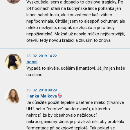
Vyzkoušela jsem a dopadlo to doslova tragicky. Po
24 hodinách stání na kuchyňské lince pohanka jen
lehce nabobtnala, ale konzistence kaši vůbec
nepřipomínala. Chtěla jsem to alespoň ochutnat, ale
mléko nezkyslo, naopak se zkazilo a je to tedy
nepoživatelné. Možná už nebylo mléko nejčerstvější,
otevřu tedy novou krabici a zkusím to znova.
13. 02. 2019 14:22
bessi
Vypadá to skvěle, udělám ji manžovi. Já jím jen kaše
na slano
13. 02. 2019 09:29
Hanka Malkova
Je důležité použít tepelně ošetřené mléko (trvanlivé
UHT nebo "čerstvé" pasterované), u kterého
nehrozí, že by obsahovalo nežádoucí
mikroorganismy. Jinak je právě záměr, aby proběhla
fermentace při pokojové teplotě. Tak pokud se