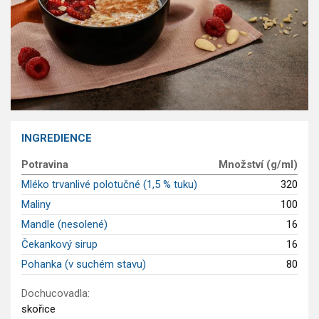
GLP-1 recepty
INGREDIENCE
Potravina
Množství (g/ml)
Mléko trvanlivé polotučné (1,5 % tuku)
320
Maliny
100
Mandle (nesolené)
16
Čekankový sirup
16
Pohanka (v suchém stavu)
80
Dochucovadla:
skořice