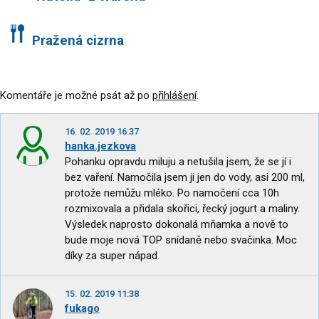
Pražená cizrna
Komentáře je možné psát až po
přihlášení
.
16. 02. 2019 16:37
hanka.jezkova
Pohanku opravdu miluju a netušila jsem, že se jí i
bez vaření. Namočila jsem ji jen do vody, asi 200 ml,
protože nemůžu mléko. Po namočení cca 10h
rozmixovala a přidala skořici, řecký jogurt a maliny.
Výsledek naprosto dokonalá mňamka a nově to
bude moje nová TOP snídaně nebo svačinka. Moc
díky za super nápad.
15. 02. 2019 11:38
fukago