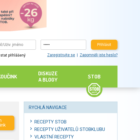
Přihlásit
Zaregistrujte se
Zapomněli jste heslo?
stat přihlášený
DISKUZE
KOUČINK
STOB
A BLOGY
RYCHLÁ NAVIGACE
m
RECEPTY STOB
ink
RECEPTY UŽIVATELŮ STOBKLUBU
VLASTNÍ RECEPTY