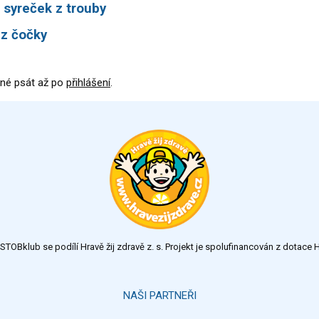
 syreček z trouby
 z čočky
né psát až po
přihlášení
.
TOBklub se podílí Hravě žij zdravě z. s. Projekt je spolufinancován z dotac
NAŠI PARTNEŘI