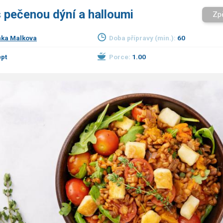
 pečenou dýní a halloumi
Zp
ka Malkova
Doba přípravy (min.):
60
pt
Porce:
1.00