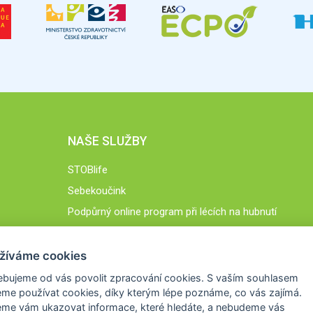
NAŠE SLUŽBY
STOBlife
Sebekoučink
Podpůrný online program při lécích na hubnutí
STOB.cz
žíváme cookies
ebujeme od vás
povolit zpracování cookies
. S vaším souhlasem
me používat cookies, díky kterým lépe poznáme,
co vás zajímá
.
eme vám ukazovat
informace, které hledáte
, a nebudeme vás