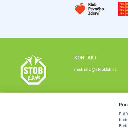
KONTAKT
mail:
info@stobklub.cz
Pou
Potř
bude
Bud