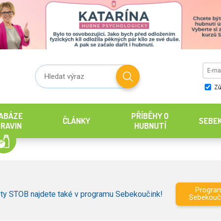
Zů
ABÁZE
PŘÍBĚHY O
ČLÁNKY
SEBE
RAVIN
HUBNUTÍ
Progra
ty STOB najdete také v programu Sebekoučink!
Sebekouč