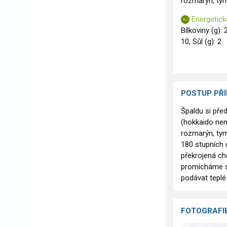
rozmarýn, tymi
Energetick
Bílkoviny (g): 
10, Sůl (g): 2
POSTUP PŘ
Špaldu si př
(hokkaido nem
rozmarýn, tym
180 stupních 
překrojená ch
promícháme s 
podávat teplé 
FOTOGRAFI