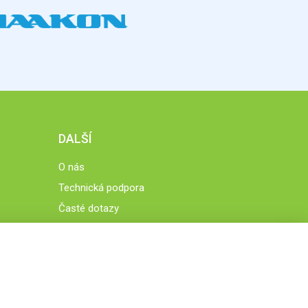
DALŠÍ
O nás
Technická podpora
Časté dotazy
Normy a zásady fungování STOBklubu
Členové STOBklubu
Zásady nakládání s osobními údaji
Otestujte se