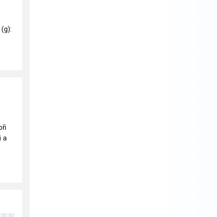
 (g):
ři
i a