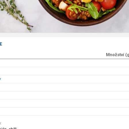
E
Množství (
y
: