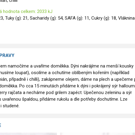
án, chilli
á hodnota celkem: 2033 kJ
23, Tuky (g): 21, Sacharidy (g): 54, SAFA (g): 11, Cukry (g): 18, Vláknina
ÍPRAVY
edem namočíme a uvaříme doměkka. Dýni nakrájíme na menší kousky
usíme loupat), osolíme a ochutíme oblíbeným kořením (například
ián, případně i chilli), zakápneme olejem, dáme na plech a upečeme p
doměkka. Po cca 15 minutách přidáme k dýni i pokrájený sýr halloum
erry rajčata a necháme pod grilem zapéct. Upečenou zeleninu a sýr
uvařenou špaldou, přidáme rukolu a dle potřeby dochutíme. Lze
i studené.
E