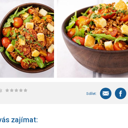
):
Sdílet:
ás zajímat: