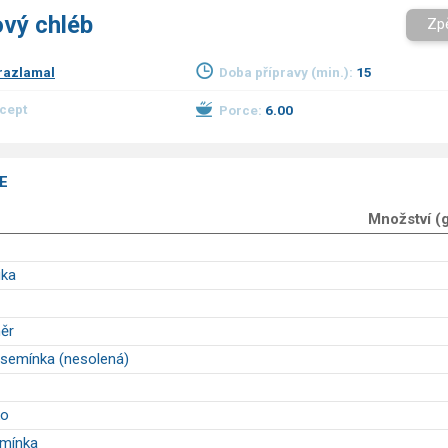
vý chléb
Zp
razlamal
Doba přípravy (min.):
15
ecept
Porce:
6.00
E
Množství (
ka
ěr
 semínka (nesolená)
ko
mínka