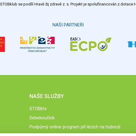
TOBklub se podílí Hravě žij zdravě z. s. Projekt je spolufinancován z dotac
NAŠI PARTNEŘI
NAŠE SLUŽBY
STOBlife
Sebekoučink
Podpůrný online program při lécích na hubnutí
STOB.cz