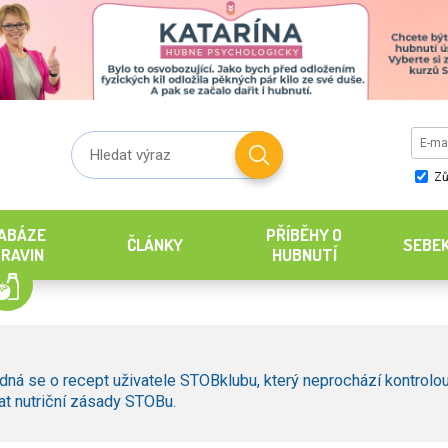
Zů
ABÁZE
PŘÍBĚHY O
ČLÁNKY
SEBE
RAVIN
HUBNUTÍ
dná se o recept uživatele STOBklubu, který neprochází kontrolou
t nutriční zásady STOBu.