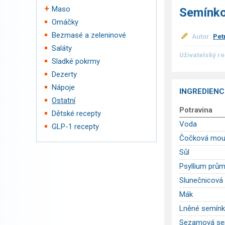
Maso
Semínko
Omáčky
Bezmasé a zeleninové
Autor:
Pet
Saláty
Uživatelský r
Sladké pokrmy
Dezerty
Nápoje
INGREDIENC
Ostatní
Potravina
Dětské recepty
Voda
GLP-1 recepty
Čočková mou
Sůl
Psyllium prům
Slunečnicová
Mák
Lněné semín
Sezamová se