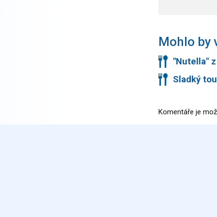
Mohlo by v
"Nutella" 
Sladký to
Komentáře je mož