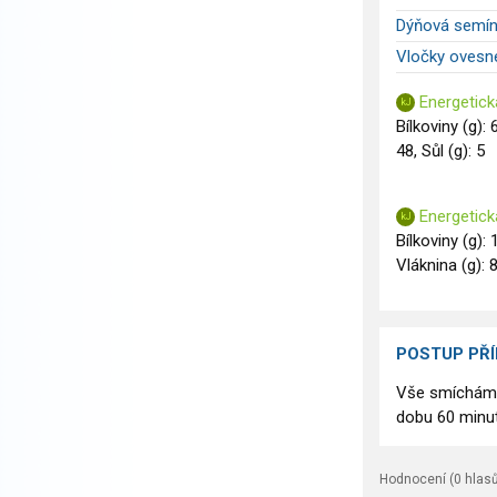
Dýňová semín
Vločky ovesn
Energetick
Bílkoviny (g): 
48, Sůl (g): 5
Energetick
Bílkoviny (g): 
Vláknina (g): 8
POSTUP PŘ
Vše smícháme
dobu 60 minut
Hodnocení (
0
hlasů