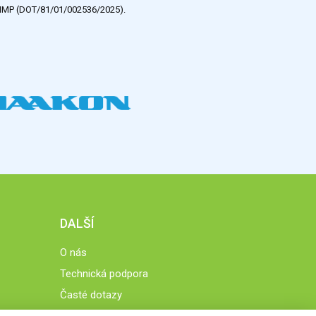
e HMP (DOT/81/01/002536/2025).
DALŠÍ
O nás
Technická podpora
Časté dotazy
Normy a zásady fungování STOBklubu