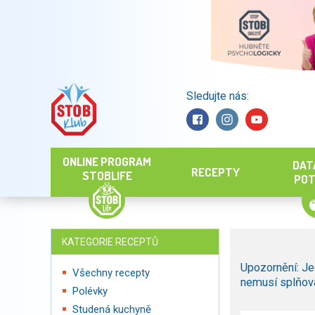
Sledujte nás:
Hledat
ONLINE PROGRAM
DAT
RECEPTY
STOBLIFE
POT
KATEGORIE RECEPTŮ
Upozornění: Je
Všechny recepty
nemusí splňova
Polévky
Studená kuchyně