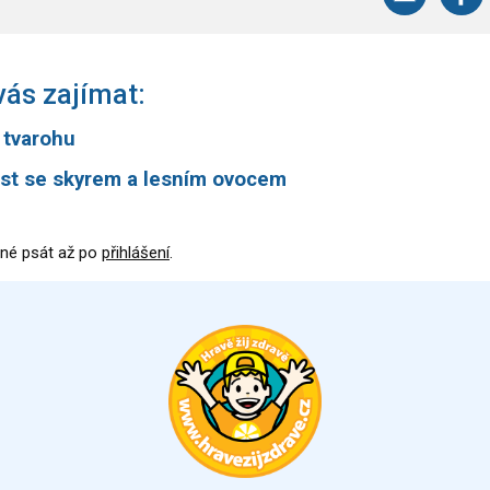
ás zajímat:
z tvarohu
ust se skyrem a lesním ovocem
né psát až po
přihlášení
.