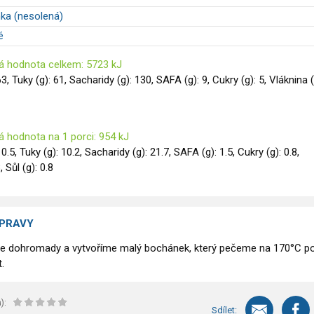
ka (nesolená)
é
á hodnota celkem: 5723 kJ
63, Tuky (g): 61, Sacharidy (g): 130, SAFA (g): 9, Cukry (g): 5, Vláknina (
á hodnota na 1 porci: 954 kJ
10.5, Tuky (g): 10.2, Sacharidy (g): 21.7, SAFA (g): 1.5, Cukry (g): 0.8,
, Sůl (g): 0.8
ÍPRAVY
 dohromady a vytvoříme malý bochánek, který pečeme na 170°C p
.
):
Sdílet: