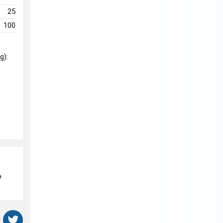
25
100
g):
o