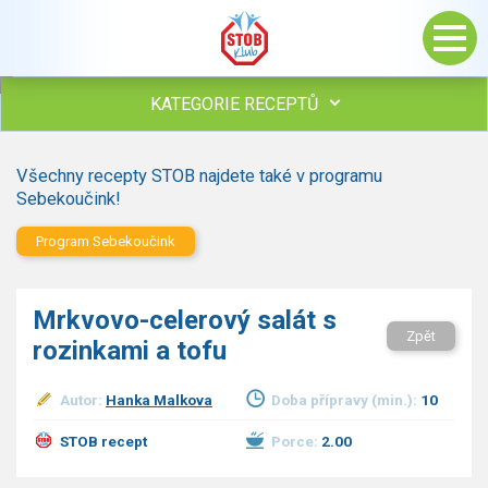
KATEGORIE RECEPTŮ
Všechny recepty
Všechny recepty STOB najdete také v programu
Polévky
Sebekoučink!
Studená kuchyně
Program Sebekoučink
Maso
Omáčky
Bezmasé a zeleninové
Mrkvovo-celerový salát s
Saláty
Zpět
rozinkami a tofu
Sladké pokrmy
Dezerty
Autor:
Hanka Malkova
Doba přípravy (min.):
10
Nápoje
Ostatní
STOB recept
Porce:
2.00
Dětské recepty