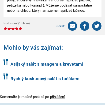
posypat čerstvými bylinkami (hodí se například pažitka,
petrželka nebo koriandr). Můžeme podávat samostatně
nebo na chlebu, který namažeme například lučinou.
Hodnocení (
1
hlasů):
Sdílet:
Mohlo by vás zajímat:
Asijský salát s mangem a krevetami
Rychlý kuskusový salát s tuňákem
Komentáře je možné psát až po
přihlášení
.