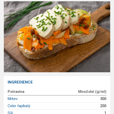
GLP-1 recepty
INGREDIENCE
Potravina
Množství (g/ml)
Mrkev
300
Celer řapíkatý
200
Sůl
1