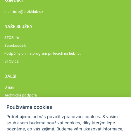
KONTAKT
mail:
info@stobklub.cz
NAŠE SLUŽBY
STOBlife
Sebekoučink
Podpůrný online program při lécích na hubnutí
STOB.cz
DALŠÍ
O nás
Technická podpora
Časté dotazy
Používáme cookies
Normy a zásady fungování STOBklubu
Potřebujeme od vás
povolit zpracování cookies
. S vaším
Členové STOBklubu
souhlasem budeme používat cookies, díky kterým lépe
Zásady nakládání s osobními údaji
poznáme,
co vás zajímá
. Budeme vám ukazovat
informace,