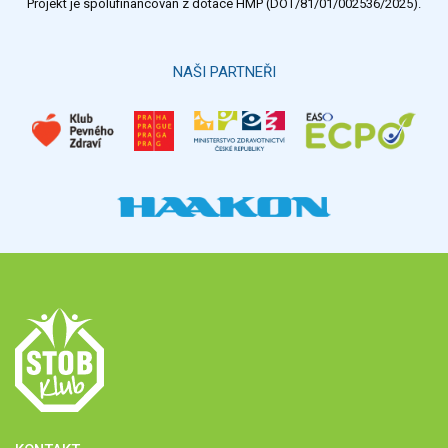
Projekt je spolufinancován z dotace HMP (DOT/81/01/002536/2025).
NAŠI PARTNEŘI