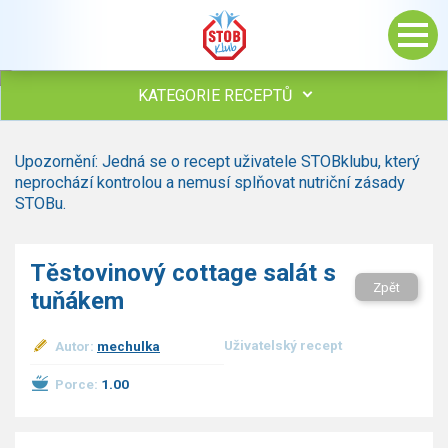
KATEGORIE RECEPTŮ
Všechny recepty
Upozornění: Jedná se o recept uživatele STOBklubu, který
Polévky
neprochází kontrolou a nemusí splňovat nutriční zásady
Studená kuchyně
STOBu.
Maso
Omáčky
Těstovinový cottage salát s
Bezmasé a zeleninové
Zpět
tuňákem
Saláty
Sladké pokrmy
Uživatelský recept
Autor:
mechulka
Dezerty
Nápoje
Porce:
1.00
Ostatní
Dětské recepty