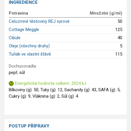
INGREDIENCE
GLP-1 recepty
Potravina
Množství (g/ml)
Celozrnné těstoviny REJ syrové
50
Cottage Meggle
125
Cibule
40
Oleje (všechny druhy)
5
Tuňák ve vlastní šťávě
115
Dochucovadla:
pepř, sůl
Energetická hodnota celkem: 2024 kJ
Bílkoviny (g): 50, Tuky (g): 12, Sacharidy (g): 43, SAFA (g): 5,
Cukry (g): 9, Vláknina (g): 2, Sůl (g): 4
POSTUP PŘÍPRAVY