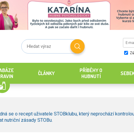
Zů
ABÁZE
PŘÍBĚHY O
ČLÁNKY
SEBE
RAVIN
HUBNUTÍ
dná se o recept uživatele STOBklubu, který neprochází kontrolou
t nutriční zásady STOBu.