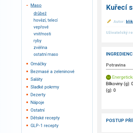
Maso
Kuřecí 
drůbež
hovězí, telecí
Autor:
bli
vepřové
Uživatelský r
vnitřnosti
ryby
zvěřina
INGREDIENC
ostatní maso
Omáčky
Potravina
Bezmasé a zeleninové
Energetick
Saláty
Bílkoviny (g): 
Sladké pokrmy
(g): 0
Dezerty
Nápoje
Ostatní
Dětské recepty
POSTUP PŘ
GLP-1 recepty