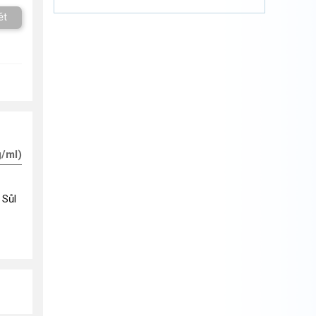
ět
g/ml)
 Sůl