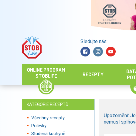
Sledujte nás:
Hledat
ONLINE PROGRAM
DAT
RECEPTY
STOBLIFE
POT
KATEGORIE RECEPTŮ
Upozornění: Je
Všechny recepty
nemusí splňova
Polévky
Studená kuchyně