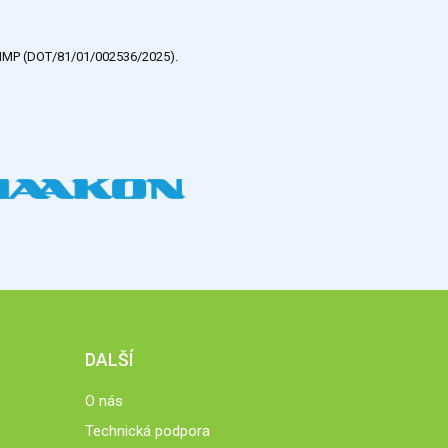
e HMP (DOT/81/01/002536/2025).
DALŠÍ
O nás
Technická podpora