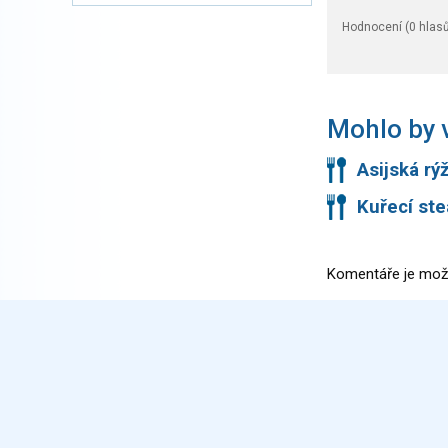
Hodnocení (
0
hlasů
Mohlo by v
Asijská rý
Kuřecí ste
Komentáře je mož