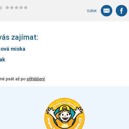
):
Sdílet:
ás zajímat:
žová miska
ak
né psát až po
přihlášení
.