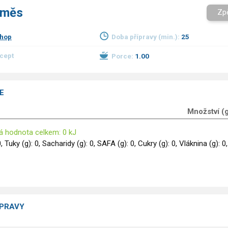
směs
Zp
khop
Doba přípravy (min.):
25
ecept
Porce:
1.00
E
Množství (
á hodnota celkem: 0 kJ
0, Tuky (g): 0, Sacharidy (g): 0, SAFA (g): 0, Cukry (g): 0, Vláknina (g): 0,
ÍPRAVY