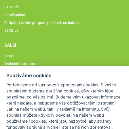
STOBlife
Sebekoučink
Podpůrný online program při lécích na hubnutí
STOB.cz
DALŠÍ
O nás
Technická podpora
Časté dotazy
Používáme cookies
Normy a zásady fungování STOBklubu
Potřebujeme od vás
povolit zpracování cookies
. S vaším
Členové STOBklubu
souhlasem budeme používat cookies, díky kterým lépe
Zásady nakládání s osobními údaji
poznáme,
co vás zajímá
. Budeme vám ukazovat
informace,
které hledáte
, a nebudeme vás obtěžovat těmi ostatními.
Otestujte se
Jak na našem webu, tak i v reklamě na internetu. Svůj
Spočítejte si
souhlas můžete kdykoliv odvolat. Na našem webu
Výzva 52
používáme i cookies, které jsou nezbytné
, aby stránky
fungovaly správně a rychleji jste se na nich zorientovali.