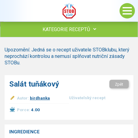
KATEGORIE RECEPTŮ
Všechny recepty
Upozornění: Jedná se o recept uživatele STOBklubu, který
Polévky
neprochází kontrolou a nemusí splňovat nutriční zásady
Studená kuchyně
STOBu.
Maso
Omáčky
Salát tuňákový
Zpět
Bezmasé a zeleninové
Saláty
Uživatelský recept
Autor:
birdhanka
Sladké pokrmy
Dezerty
Porce:
4.00
Nápoje
Ostatní
INGREDIENCE
Dětské recepty