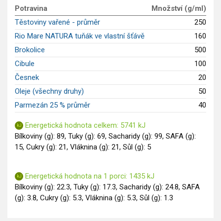
GLP-1 recepty
Potravina
Množství (g/ml)
Těstoviny vařené - průměr
250
Rio Mare NATURA tuňák ve vlastní šťávě
160
Brokolice
500
Cibule
100
Česnek
20
Oleje (všechny druhy)
50
Parmezán 25 % průměr
40
Energetická hodnota celkem: 5741 kJ
Bílkoviny (g): 89, Tuky (g): 69, Sacharidy (g): 99, SAFA (g):
15, Cukry (g): 21, Vláknina (g): 21, Sůl (g): 5
Energetická hodnota na 1 porci: 1435 kJ
Bílkoviny (g): 22.3, Tuky (g): 17.3, Sacharidy (g): 24.8, SAFA
(g): 3.8, Cukry (g): 5.3, Vláknina (g): 5.3, Sůl (g): 1.3