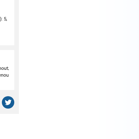
: 5,
nout;
venou