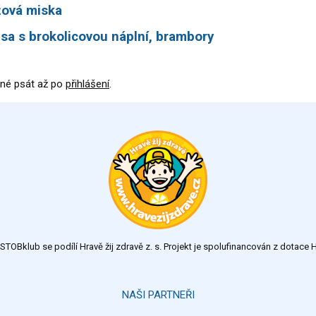
žová miska
sa s brokolicovou náplní, brambory
né psát až po
přihlášení
.
TOBklub se podílí Hravě žij zdravě z. s. Projekt je spolufinancován z dotac
NAŠI PARTNEŘI