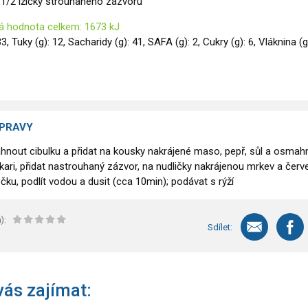
i, 1/2 lžičky strouhaného zázvoru
á hodnota celkem: 1673 kJ
33, Tuky (g): 12, Sacharidy (g): 41, SAFA (g): 2, Cukry (g): 6, Vláknina (g)
ÍPRAVY
hnout cibulku a přidat na kousky nakrájené maso, pepř, sůl a osmah
 kari, přidat nastrouhaný zázvor, na nudličky nakrájenou mrkev a čer
čku, podlít vodou a dusit (cca 10min); podávat s rýží
):
Sdílet:
ás zajímat: