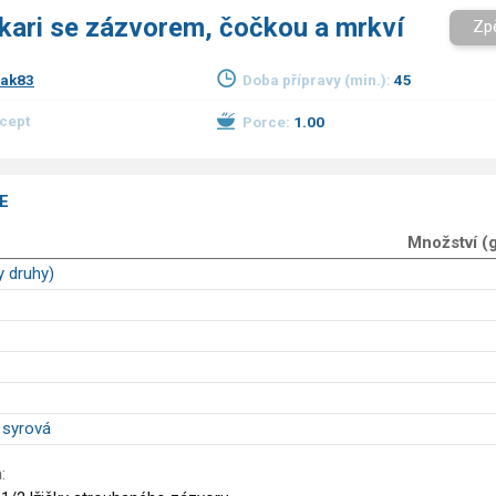
 kari se zázvorem, čočkou a mrkví
Zp
ak83
Doba přípravy (min.):
45
ecept
Porce:
1.00
E
Množství (
y druhy)
 syrová
: