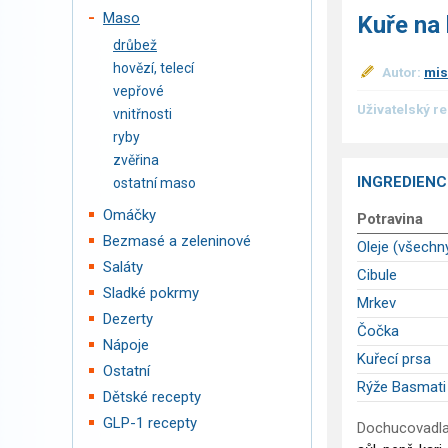
Maso
Kuře na
drůbež
hovězí, telecí
Autor:
mis
vepřové
Uživatelský r
vnitřnosti
ryby
zvěřina
INGREDIENC
ostatní maso
Omáčky
Potravina
Bezmasé a zeleninové
Oleje (všechn
Saláty
Cibule
Sladké pokrmy
Mrkev
Dezerty
Čočka
Nápoje
Kuřecí prsa
Ostatní
Rýže Basmati
Dětské recepty
GLP-1 recepty
Dochucovadla