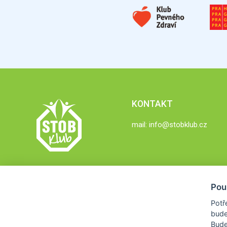
KONTAKT
mail:
info@stobklub.cz
Pou
Potř
bude
Bud