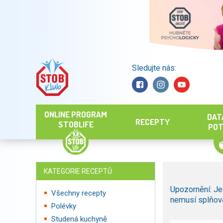
Sledujte nás:
Hledat
ONLINE PROGRAM
DAT
RECEPTY
STOBLIFE
POT
KATEGORIE RECEPTŮ
Upozornění: Je
Všechny recepty
nemusí splňova
Polévky
Studená kuchyně