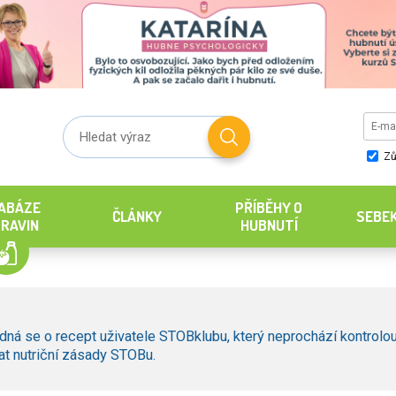
Zů
ABÁZE
PŘÍBĚHY O
ČLÁNKY
SEBE
RAVIN
HUBNUTÍ
dná se o recept uživatele STOBklubu, který neprochází kontrolou
t nutriční zásady STOBu.