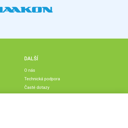
DALŠÍ
O nás
Technická podpora
Časté dotazy
Normy a zásady fungování STOBklubu
Členové STOBklubu
Zásady nakládání s osobními údaji
Otestujte se