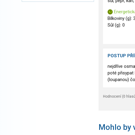
sůl, pepř, kar
Energetick
Bílkoviny (g): 
Sůl (g): 0
POSTUP PŘ
nejdříve osma
poté přisypat
(loupanou) čo
Hodnocení (
0
hlasů
Mohlo by v