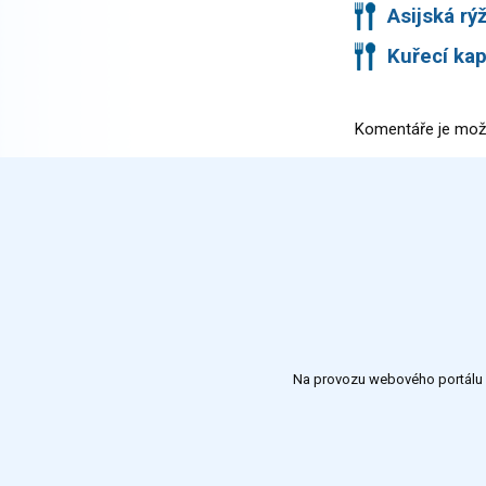
Asijská rý
Kuřecí kap
Komentáře je mož
Na provozu webového portálu S