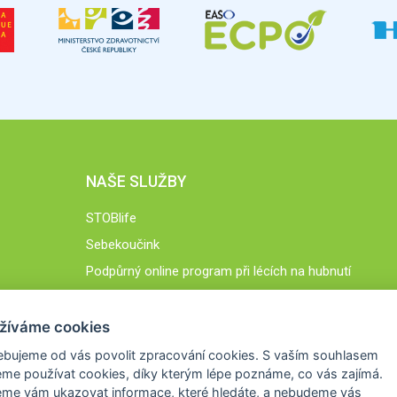
NAŠE SLUŽBY
STOBlife
Sebekoučink
Podpůrný online program při lécích na hubnutí
STOB.cz
žíváme cookies
ebujeme od vás
povolit zpracování cookies
. S vaším souhlasem
me používat cookies, díky kterým lépe poznáme,
co vás zajímá
.
eme vám ukazovat
informace, které hledáte
, a nebudeme vás