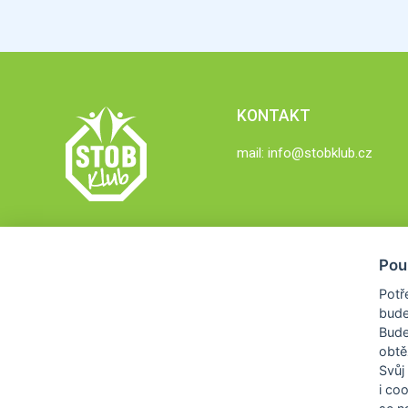
KONTAKT
mail:
info@stobklub.cz
Pou
Potř
bude
Bud
obtě
Svůj
i co