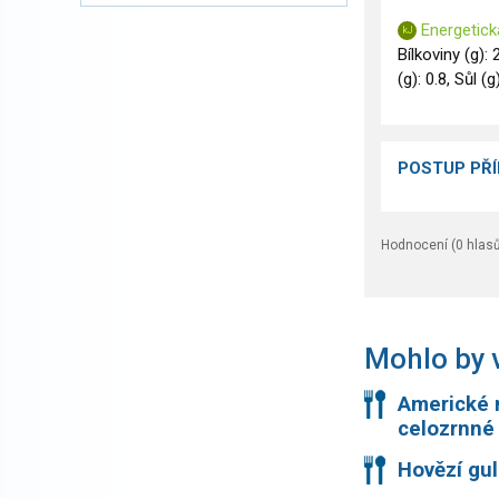
Energetick
Bílkoviny (g): 
(g): 0.8, Sůl (g
POSTUP PŘ
Hodnocení (
0
hlasů
Mohlo by v
Americké 
celozrnné 
Hovězí gul