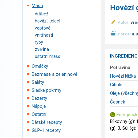
Maso
Hovězí 
drůbež
hovězí, telecí
Autor:
vro
vepřové
Porce:
4.
vnitřnosti
ryby
zvěřina
INGREDIENC
ostatní maso
Omáčky
Potravina
Bezmasé a zeleninové
Hovězí kližka
Saláty
Cibule
Sladké pokrmy
Oleje (všechn
Dezerty
Česnek
Nápoje
Ostatní
Energetick
Bílkoviny (g): 
Dětské recepty
(g): 3, Sůl (g):
GLP-1 recepty