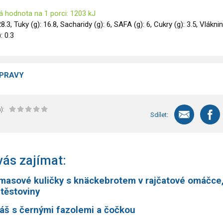
á hodnota na 1 porci: 1203 kJ
28.3, Tuky (g): 16.8, Sacharidy (g): 6, SAFA (g): 6, Cukry (g): 3.5, Vlákni
): 0.3
ÍPRAVY
):
Sdílet:
ás zajímat:
masové kuličky s knäckebrotem v rajčatové omáčce
těstoviny
áš s černými fazolemi a čočkou