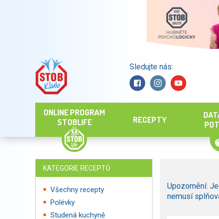
Sledujte nás:
Hledat
ONLINE PROGRAM
DAT
RECEPTY
STOBLIFE
POT
KATEGORIE RECEPTŮ
Upozornění: Je
Všechny recepty
nemusí splňova
Polévky
Studená kuchyně