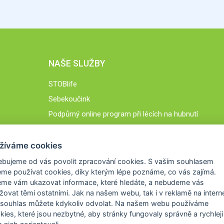
NAŠE SLUŽBY
STOBlife
Sebekoučink
Podpůrný online program při lécích na hubnutí
STOB.cz
žíváme cookies
ebujeme od vás
povolit zpracování cookies
. S vaším souhlasem
me používat cookies, díky kterým lépe poznáme,
co vás zajímá
.
eme vám ukazovat
informace, které hledáte
, a nebudeme vás
žovat těmi ostatními. Jak na našem webu, tak i v reklamě na intern
 souhlas můžete kdykoliv odvolat. Na našem webu
používáme
okies, které jsou nezbytné
, aby stránky fungovaly správně a rychleji 