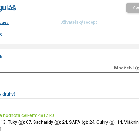
guláš
Zp
Uživatelský recept
sova
00
E
Množství (
y druhy)
á hodnota celkem: 4812 kJ
113, Tuky (g): 67, Sacharidy (g): 24, SAFA (g): 24, Cukry (g): 14, Vlákni
 1