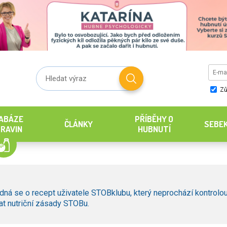
Zů
ABÁZE
PŘÍBĚHY O
ČLÁNKY
SEBE
RAVIN
HUBNUTÍ
dná se o recept uživatele STOBklubu, který neprochází kontrolou
t nutriční zásady STOBu.