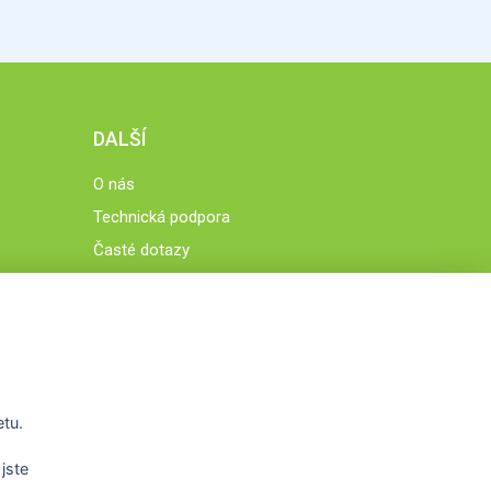
DALŠÍ
O nás
Technická podpora
Časté dotazy
Normy a zásady fungování STOBklubu
Členové STOBklubu
Zásady nakládání s osobními údaji
Otestujte se
Spočítejte si
etu.
Výzva 52
jste