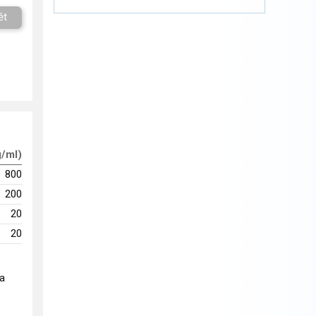
ět
g/ml)
800
200
20
20
na