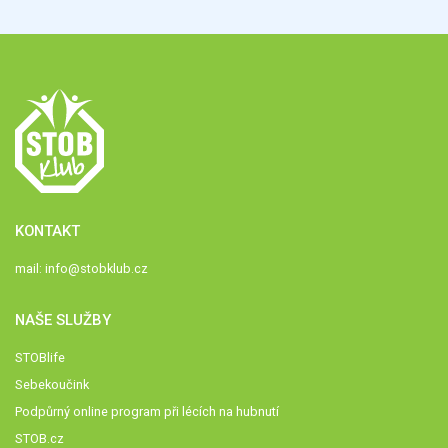
KONTAKT
mail:
info@stobklub.cz
NAŠE SLUŽBY
STOBlife
Sebekoučink
Podpůrný online program při lécích na hubnutí
STOB.cz