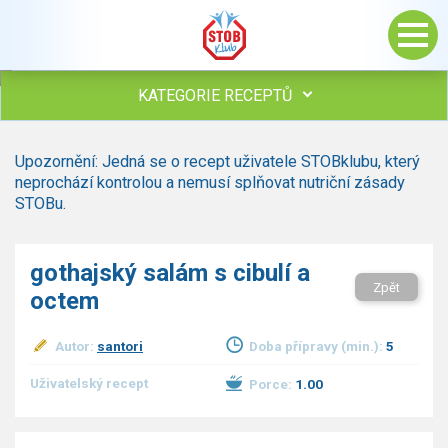
KATEGORIE RECEPTŮ
Všechny recepty
Upozornění: Jedná se o recept uživatele STOBklubu, který
Polévky
neprochází kontrolou a nemusí splňovat nutriční zásady
Studená kuchyně
STOBu.
Maso
drůbež
gothajský salám s cibulí a
hovězí, telecí
Zpět
octem
vepřové
vnitřnosti
ryby
Autor:
santori
Doba přípravy (min.):
5
zvěřina
Uživatelský recept
Porce:
1.00
ostatní maso
Omáčky
Bezmasé a zeleninové