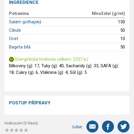
INGREDIENCE
Saláty
Potravina
Množství (g/ml)
Sladké pokrmy
Salám gothajský
150
Dezerty
Cibule
50
Nápoje
Ostatní
Ocet
10
Dětské recepty
Bageta bílá
50
GLP-1 recepty
Energetická hodnota celkem: 2357 kJ
Bílkoviny (g): 17, Tuky (g): 40, Sacharidy (g): 33, SAFA (g):
18, Cukry (g): 6, Vláknina (g): 4, Sůl (g): 5
POSTUP PŘÍPRAVY
Hodnocení (
0
hlasů):
Sdílet: