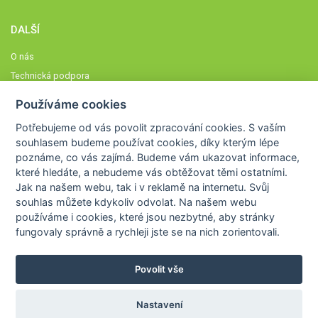
DALŠÍ
O nás
Technická podpora
Časté dotazy
Používáme cookies
Normy a zásady fungování STOBklubu
Potřebujeme od vás
povolit zpracování cookies
. S vaším
Členové STOBklubu
souhlasem budeme používat cookies, díky kterým lépe
Zásady nakládání s osobními údaji
poznáme,
co vás zajímá
. Budeme vám ukazovat
informace,
které hledáte
, a nebudeme vás obtěžovat těmi ostatními.
Otestujte se
Jak na našem webu, tak i v reklamě na internetu. Svůj
Spočítejte si
souhlas můžete kdykoliv odvolat. Na našem webu
Výzva 52
používáme i cookies, které jsou nezbytné
, aby stránky
fungovaly správně a rychleji jste se na nich zorientovali.
Povolit vše
COPYRIGHT © 2026
STOB
WWW.STOB.CZ
,
KLUB
WWW.HRAVEZIJZDRAVE.CZ
Nastavení