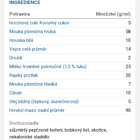
INGREDIENCE
Saláty
Potravina
Množství (g/ml)
Sladké pokrmy
hroznový cukr Korunný cukor
5
Dezerty
Mouka pšeničná hrubá
58
Nápoje
Ostatní
Houska bílá
10
Dětské recepty
Vejce celá průměr
14
GLP-1 recepty
Droždí
2
Mléko trvanlivé polotučné (1,5 % tuku)
25
Rajský protlak
20
Mouka pšeničná hladká
7
Cibule
10
Olej běžný (řepkový, slunečnicový)
5
Hovězí maso zadní průměr
90
Dochucovadla:
sůl,mletý pepř,nové koření, bobkový list, skořice,
nekalorické sladidlo