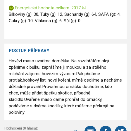
Energetická hodnota celkem: 2077 kJ
Bílkoviny (g): 30, Tuky (g): 12, Sacharidy (g): 64, SAFA (g): 4,
Cukry (g): 10, Vláknina (g): 6, Sůl (g): 0
POSTUP PŘÍPRAVY
Hovězí maso uvaříme doměkka. Na rozehřátém oleji
zpěníme cibulku, zaprášíme ji moukou a za stálého
míchání zalijeme hovězím vývarem.Pak přidáme
protlak,bobkový list, nové koření, mírně osolíme a necháme
důkladně provařit.Provařenou omáčku dochutíme, kdo
chce, může přidat špetku skořice, případně
sladidlo.Uvařené maso dáme prohřát do omáčky,
podáváme s dvěma knedlíky, které můžeme překrojit na
poloviny
Hodnocení (
0
hlasů):