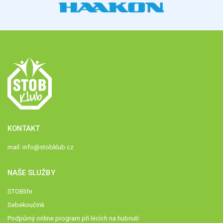
KONTAKT
mail:
info@stobklub.cz
NAŠE SLUŽBY
STOBlife
Sebekoučink
Podpůrný online program při lécích na hubnutí