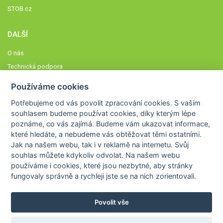
STOB.cz
DALŠÍ
O nás
Technická podpora
Časté dotazy
Používáme cookies
Normy a zásady fungování STOBklubu
Potřebujeme od vás
povolit zpracování cookies
. S vaším
Členové STOBklubu
souhlasem budeme používat cookies, díky kterým lépe
Zásady nakládání s osobními údaji
poznáme,
co vás zajímá
. Budeme vám ukazovat
informace,
které hledáte
, a nebudeme vás obtěžovat těmi ostatními.
Otestujte se
Jak na našem webu, tak i v reklamě na internetu. Svůj
Spočítejte si
souhlas můžete kdykoliv odvolat. Na našem webu
Výzva 52
používáme i cookies, které jsou nezbytné
, aby stránky
fungovaly správně a rychleji jste se na nich zorientovali.
Povolit vše
COPYRIGHT © 2026
STOB
WWW.STOB.CZ
,