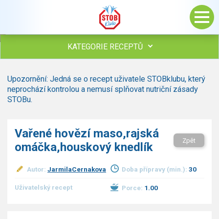
KATEGORIE RECEPTŮ
Všechny recepty
Upozornění: Jedná se o recept uživatele STOBklubu, který
Polévky
neprochází kontrolou a nemusí splňovat nutriční zásady
Studená kuchyně
STOBu.
Maso
drůbež
Vařené hovězí maso,rajská
hovězí, telecí
Zpět
omáčka,houskový knedlík
vepřové
vnitřnosti
ryby
Autor:
JarmilaCernakova
Doba přípravy (min.):
30
zvěřina
Uživatelský recept
Porce:
1.00
ostatní maso
Omáčky
Bezmasé a zeleninové