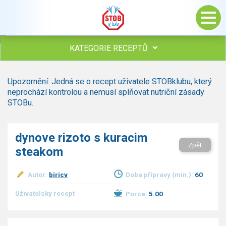
KATEGORIE RECEPTŮ
Všechny recepty
Upozornění: Jedná se o recept uživatele STOBklubu, který
Polévky
neprochází kontrolou a nemusí splňovat nutriční zásady
Studená kuchyně
STOBu.
Maso
drůbež
dynove rizoto s kuracim
hovězí, telecí
Zpět
steakom
vepřové
vnitřnosti
ryby
Autor:
biricv
Doba přípravy (min.):
60
zvěřina
Uživatelský recept
Porce:
5.00
ostatní maso
Omáčky
Bezmasé a zeleninové