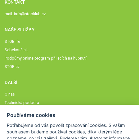
KONTAKT
mail:
info@stobklub.cz
NAŠE SLUŽBY
STOBlife
Sebekoučink
Podpůrný online program při lécích na hubnutí
STOB.cz
DALŠÍ
O nás
Technická podpora
Časté dotazy
Používáme cookies
Normy a zásady fungování STOBklubu
Potřebujeme od vás
povolit zpracování cookies
. S vaším
Členové STOBklubu
souhlasem budeme používat cookies, díky kterým lépe
Zásady nakládání s osobními údaji
poznáme,
co vás zajímá
. Budeme vám ukazovat
informace,