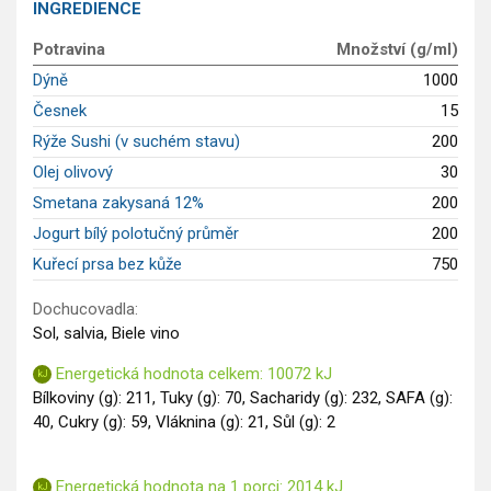
INGREDIENCE
Saláty
Potravina
Množství (g/ml)
Sladké pokrmy
Dýně
1000
Dezerty
Česnek
15
Nápoje
Ostatní
Rýže Sushi (v suchém stavu)
200
Dětské recepty
Olej olivový
30
GLP-1 recepty
Smetana zakysaná 12%
200
Jogurt bílý polotučný průměr
200
Kuřecí prsa bez kůže
750
Dochucovadla:
Sol, salvia, Biele vino
Energetická hodnota celkem: 10072 kJ
Bílkoviny (g): 211, Tuky (g): 70, Sacharidy (g): 232, SAFA (g):
40, Cukry (g): 59, Vláknina (g): 21, Sůl (g): 2
Energetická hodnota na 1 porci: 2014 kJ