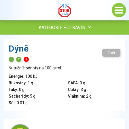
KATEGORIE POTRAVIN
Maso, drůbež, ryby, uzeniny
Dýně
Vejce
Zpět
Mléko
H
T
S
Mléčné výrobky
Nutriční hodnoty na 100 g/ml
Sýry
Energie:
100 kJ
Veganské a vegetariánské výrobky
Bílkoviny:
1 g
SAFA:
0 g
Tuky
Tuky:
0 g
Cukry:
3 g
Obiloviny, mouka, cereální výrobky
Sacharidy:
5 g
Vláknina:
2 g
Chléb, pečivo, křehké chleby, pufované výrobky
Sůl:
0.01 g
Přílohy
Ovoce
Ořechy, semena