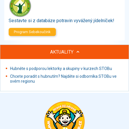
Zelenina
Brambory, luštěniny, houby
Sladkosti, slané výrobky
Sestavte si z databáze potravin vyvážený jídelníček!
Zmrzliny
Program Sebekoučink
Ochucovadla, přísady, sladidla
Sušené směsi
Polotovary, hotové pokrmy
AKTUALITY
Proteinové výrobky, doplňky stravy
Nápoje nealkoholické
Hubněte s podporou lektorky a skupiny v kurzech STOBu
Nápoje alkoholické
Chcete poradit s hubnutím? Najděte si odborníka STOBu ve
Restaurace, jídelny, hotová jídla
svém regionu
Fastfood
Studená kuchyně, lahůdkářské výrobky