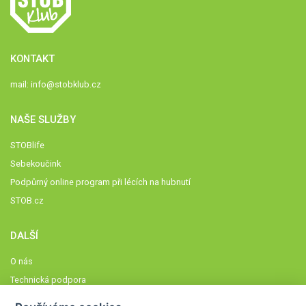
KONTAKT
mail:
info@stobklub.cz
NAŠE SLUŽBY
STOBlife
Sebekoučink
Podpůrný online program při lécích na hubnutí
STOB.cz
DALŠÍ
O nás
Technická podpora
Časté dotazy