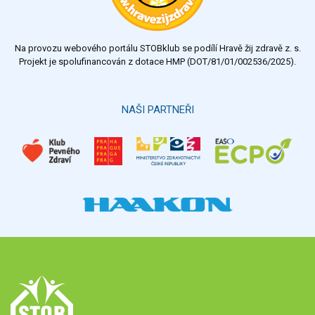
Na provozu webového portálu STOBklub se podílí Hravě žij zdravě z. s.
Projekt je spolufinancován z dotace HMP (DOT/81/01/002536/2025).
NAŠI PARTNEŘI